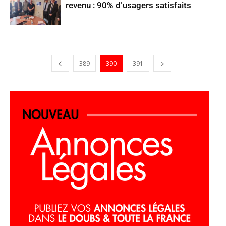
revenu : 90% d’usagers satisfaits
389
390
391