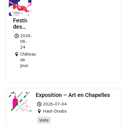
Festival
des
Nuits
2026-
de
06-
Joux
24
Château
de
Joux
Exposition – Art en Chapelles
2026-07-04
Haut-Doubs
Visite