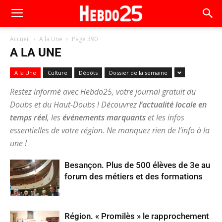
Accueil
A la Une
Page 390
A LA UNE
A la Une
Culture
Dépôts
Dossier de la semaine
Restez informé avec Hebdo25, votre journal gratuit du
Doubs et du Haut-Doubs ! Découvrez
l’actualité locale en
temps réel
, les
événements marquants
et les infos
essentielles de votre région. Ne manquez rien de l’info à la
une !
Besançon. Plus de 500 élèves de 3e au
forum des métiers et des formations
Région. « Promilès » le rapprochement