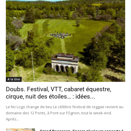
A la Une
Doubs. Festival, VTT, cabaret équestre,
cirque, nuit des étoiles… : idées...
Le No Logo change de lieu Le célèbre festival de reggae revient au
domaine des 12 Ponts, à Pont sur l’Ognon, tout le week-end.
Après...