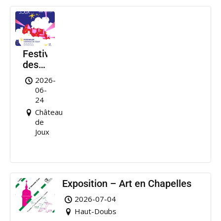
Festival
des
Nuits
2026-
de
06-
Joux
24
Château
de
Joux
Exposition – Art en Chapelles
2026-07-04
Haut-Doubs