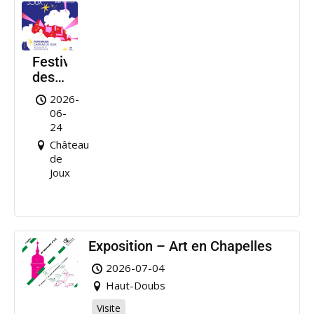
Festival
des
Nuits
2026-
de
06-
Joux
24
Château
de
Joux
Exposition – Art en Chapelles
2026-07-04
Haut-Doubs
Visite