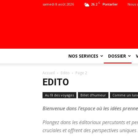
C
samedi 8 août 2026
26.2
Nous 
Pontarlier
NOS SERVICES
DOSSIER
Accueil
Edito
Page 2
EDITO
Au fil des voyages
Billet d'humeur
Comme un lun
Bienvenue dans l’espace où les idées prennen
Plongez dans les éditoriaux percutants et per
cruciales et offrent des perspectives uniques s