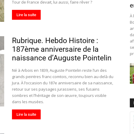
Tour de France devait, lui aussi, faire rêver ?
e
Lire la suite
À 
Bo
an
da
Rubrique. Hebdo Histoire :
af
se
187ème anniversaire de la
pr
naissance d’Auguste Pointelin
Né à Arbois en 1839, Auguste Pointelin reste l’un des
grands peintres franc-comtois, reconnu bien au-delà du
Jura. À l’occasion du 187e anniversaire de sa naissance,
retour sur ses paysages jurassiens, ses fusains
sombres et l’héritage de son œuvre, toujours visible
dans les musées.
Lire la suite