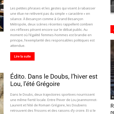
Les petites phrases et les gestes qui visent à rabaisser
une élue ne relèvent pas du simple « caractère » en
séance. À Besançon comme à Grand Besançon
Hebdo25
Métropole, deux scènes récentes rappellent combien
ces réflexes pèsent encore sur le débat public. Au
moment où l’égalité femmes-hommes est brandie en
principe, l’exemplarité des responsables politiques est
attendue.
Lire la suite
Édito. Dans le Doubs, l’hiver est
Lou, l’été Grégoire
Dans le Doubs, deux trajectoires sportives nourrissent
R
une même fierté locale. Entre l’hiver de Lou Jeanmonnot-
Laurent et l’été de Romain Grégoire, les Doubiens
R
retrouvent des frissons et des raisons d’y croire. Et si le
r