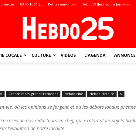
contacter
03 45 16 51 25
Petites annonces
Hebdo39 (Jura Sud & Jura Nord)
VIE LOCALE
CULTURE
VIDÉOS
L’AGENDA
ANNONCES
Doubs
di
Grands mots, grands remèdes
Hebdo ciné
Hebdo Histoire
:
t vie, où les opinions se forgent et où les débats locaux prenne
spicaces de nos rédacteurs en chef, qui explorent les sujets brûl
ur l’évolution de notre localité.