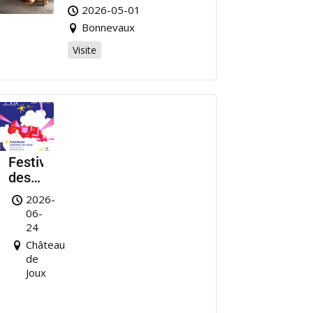
2026-05-01
Bonnevaux
Visite
Festival
des
Nuits
2026-
de
06-
Joux
24
Château
de
Joux