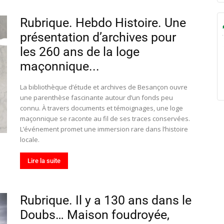
Rubrique. Hebdo Histoire. Une
présentation d’archives pour
les 260 ans de la loge
maçonnique...
La bibliothèque d’étude et archives de Besançon ouvre
une parenthèse fascinante autour d’un fonds peu
connu. À travers documents et témoignages, une loge
maçonnique se raconte au fil de ses traces conservées.
L’événement promet une immersion rare dans l’histoire
locale.
Lire la suite
Rubrique. Il y a 130 ans dans le
Doubs… Maison foudroyée,