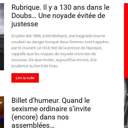
toute
Rubrique. Il y a 130 ans dans le
Doubs… Une noyade évitée de
justesse
En plein été 1896, à Montbéliard, une baignade tourne
l'info
soudain au danger lorsque deux femmes sont happées
par le courant. Le récit, tiré de la presse de l’époque,
rappelle que les risques de noyade n’ont rien de
nouveau. De quoi inviter, aujourd’hui encore, à la
prudence au bord de l’eau.
locale
Lire la suite
Billet d’humeur. Quand le
sexisme ordinaire s’invite
–
(encore) dans nos
assemblées…