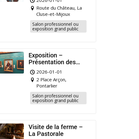
2026-01-01
Pontarlier
Route du Château, La
Cluse-et-Mijoux
Salon professionnel ou
exposition grand public
Exposition –
Présentation des
portraits de militaire
2026-01-01
restaurés à
2 Place Arçon,
Pontarlier
Pontarlier
Salon professionnel ou
exposition grand public
Visite de la ferme –
La Pastorale