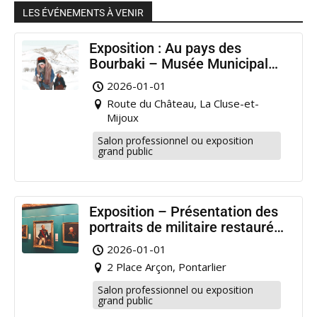
LES ÉVÉNEMENTS À VENIR
Exposition : Au pays des
Bourbaki – Musée Municipal
Pontarlier
2026-01-01
Route du Château, La Cluse-et-
Mijoux
Salon professionnel ou exposition
grand public
Exposition – Présentation des
portraits de militaire restaurés
à Pontarlier
2026-01-01
2 Place Arçon, Pontarlier
Salon professionnel ou exposition
grand public