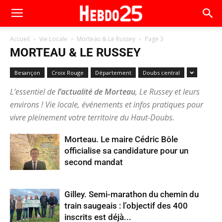
Accueil
Vie Locale
Morteau & Le Russey
Page 3
MORTEAU & LE RUSSEY
Besançon
Croix Rouge
Département
Doubs central
L’essentiel de
l’actualité de Morteau
, Le Russey et leurs
environs ! Vie locale, événements et infos pratiques pour
vivre pleinement votre territoire du Haut-Doubs.
Morteau. Le maire Cédric Bôle
officialise sa candidature pour un
second mandat
Gilley. Semi-marathon du chemin du
train saugeais : l’objectif des 400
inscrits est déjà...