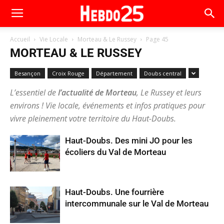
Accueil
Vie Locale
Morteau & Le Russey
Page 45
MORTEAU & LE RUSSEY
Besançon
Croix Rouge
Département
Doubs central
L’essentiel de
l’actualité de Morteau
, Le Russey et leurs
environs ! Vie locale, événements et infos pratiques pour
vivre pleinement votre territoire du Haut-Doubs.
Haut-Doubs. Des mini JO pour les
écoliers du Val de Morteau
Haut-Doubs. Une fourrière
intercommunale sur le Val de Morteau