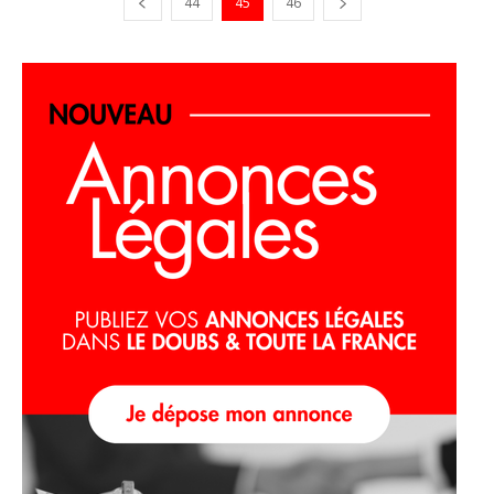
44
45
46