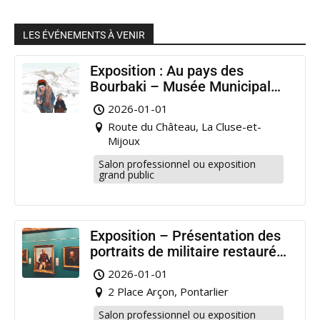
LES ÉVÉNEMENTS À VENIR
Exposition : Au pays des
Bourbaki – Musée Municipal
Pontarlier
2026-01-01
Route du Château, La Cluse-et-
Mijoux
Salon professionnel ou exposition
grand public
Exposition – Présentation des
portraits de militaire restaurés
à Pontarlier
2026-01-01
2 Place Arçon, Pontarlier
Salon professionnel ou exposition