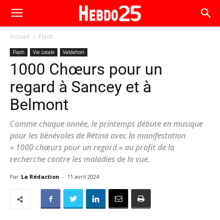
Accueil
Flash
Flash
Vie Locale
Valdahon
1000 Chœurs pour un
regard à Sancey et à
Belmont
Comme chaque année, le printemps débute en musique
pour les bénévoles de Rétina avec la manifestation
« 1000 chœurs pour un regard » au profit de la
recherche contre les maladies de la vue.
Par
La Rédaction
-
11 avril 2024