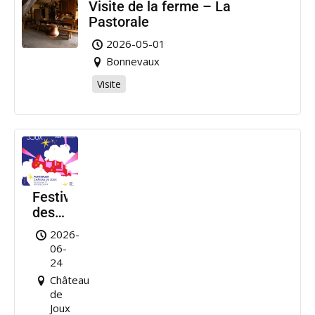
Visite de la ferme – La
Pastorale
2026-05-01
Bonnevaux
Visite
Festival
des
Nuits
2026-
de
06-
Joux
24
Château
de
Joux