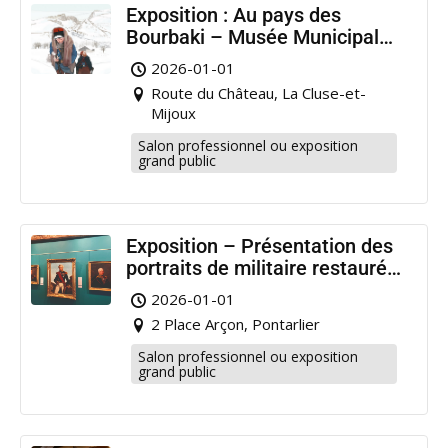
Exposition : Au pays des
Bourbaki – Musée Municipal
Pontarlier
2026-01-01
Route du Château, La Cluse-et-
Mijoux
Salon professionnel ou exposition
grand public
Exposition – Présentation des
portraits de militaire restaurés
à Pontarlier
2026-01-01
2 Place Arçon, Pontarlier
Salon professionnel ou exposition
grand public