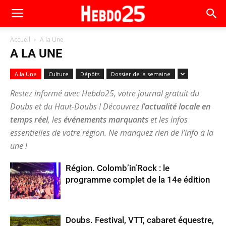
Accueil
A la Une
A LA UNE
A la Une
Culture
Dépôts
Dossier de la semaine
Restez informé avec Hebdo25, votre journal gratuit du
Doubs et du Haut-Doubs ! Découvrez
l’actualité locale en
temps réel
, les
événements marquants
et les infos
essentielles de votre région. Ne manquez rien de l’info à la
une !
Région. Colomb’in’Rock : le
programme complet de la 14e édition
Doubs. Festival, VTT, cabaret équestre,