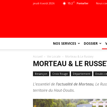
C
jeudi 6 août 2026
15.2
Nous co
Pontarlier
NOS SERVICES
DOSSIER
Accueil
Vie Locale
Morteau & Le Russey
MORTEAU & LE RUSSE
Besançon
Croix Rouge
Département
Doubs ce
L’essentiel de
l’actualité de Morteau
, Le Rus
territoire du Haut-Doubs.