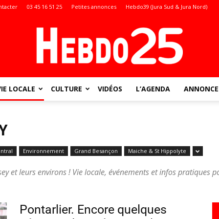
ntacter
03 45 16 51 25
Petites annonces
Hebdo39 (Jura Sud & Jura Nord)
VIE LOCALE
CULTURE
VIDÉOS
L’AGENDA
ANNONCES
Doubs
Y
ntral
Environnement
Grand Besançon
Maiche & St Hippolyte
:
sey et leurs environs ! Vie locale, événements et infos pratiques 
Pontarlier. Encore quelques