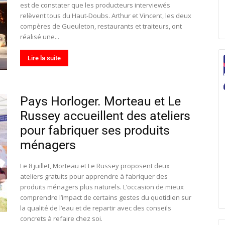
est de constater que les producteurs interviewés
relèvent tous du Haut-Doubs. Arthur et Vincent, les deux
compères de Gueuleton, restaurants et traiteurs, ont
réalisé une...
Lire la suite
Pays Horloger. Morteau et Le
Russey accueillent des ateliers
pour fabriquer ses produits
ménagers
Le 8 juillet, Morteau et Le Russey proposent deux
ateliers gratuits pour apprendre à fabriquer des
produits ménagers plus naturels. L’occasion de mieux
comprendre l’impact de certains gestes du quotidien sur
la qualité de l’eau et de repartir avec des conseils
concrets à refaire chez soi.