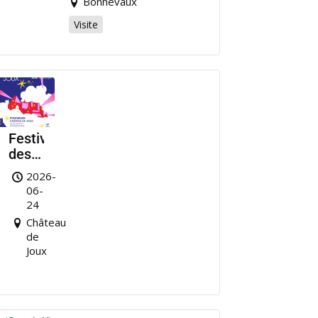
Bonnevaux
Visite
Festival
des
Nuits
2026-
de
06-
Joux
24
Château
de
Joux