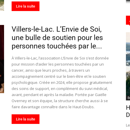
Lire la suite
Hebdo25
Villers-le-Lac. L’Envie de Soi,
une bulle de soutien pour les
personnes touchées par le...
À Villers-le-Lac, l’association L’Envie de Soi s’est donnée
pour mission d’aider les personnes touchées par un
cancer, ainsi que leurs proches, à travers un
accompagnement centré sur le bien-être et le soutien
psychologique. Créée en 2024, elle propose gratuitement
des soins de support, en complément du suivi médical,
avant, pendant et après la maladie. Portée par Gaëlle
E
Overney et son équipe, la structure cherche aussi à se
faire davantage connaître dans le Haut-Doubs.
H
D
Lire la suite
Le