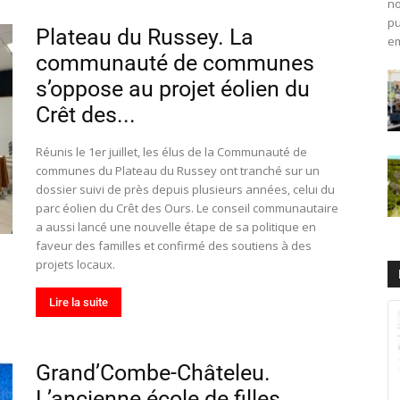
no
pu
Plateau du Russey. La
em
communauté de communes
s’oppose au projet éolien du
Crêt des...
Réunis le 1er juillet, les élus de la Communauté de
communes du Plateau du Russey ont tranché sur un
dossier suivi de près depuis plusieurs années, celui du
parc éolien du Crêt des Ours. Le conseil communautaire
a aussi lancé une nouvelle étape de sa politique en
faveur des familles et confirmé des soutiens à des
projets locaux.
Lire la suite
Grand’Combe-Châteleu.
L’ancienne école de filles