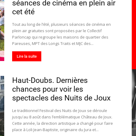
séances de cinéma en plein air
toute
cet été
Tout au long de l’été, plusieurs séances de cinéma en
plein air gratuites sont proposées par le Collectif
Parloncap qui regroupe les maisons de quartier des
l'info
Pareuses, MPT des Longs Traits et MJC des...
Lire la suite
Haut-Doubs. Dernières
locale
chances pour voir les
spectacles des Nuits de Joux
Le traditionnel Festival des Nuits de Joux se déroule
jusqu'au 8 août dans l’emblématique Château de Joux.
–
Cette année, la direction artistique a changé pour faire
place à Loli Jean-Baptiste, originaire du Jura et...