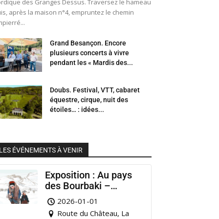
rdique des Granges Dessus. Traversez le hameau
is, après la maison n°4, empruntez le chemin
pierré...
Grand Besançon. Encore
plusieurs concerts à vivre
pendant les « Mardis des...
Doubs. Festival, VTT, cabaret
équestre, cirque, nuit des
étoiles… : idées...
LES ÉVÉNEMENTS À VENIR
Exposition : Au pays
des Bourbaki –
Musée Municipal
2026-01-01
Pontarlier
Route du Château, La