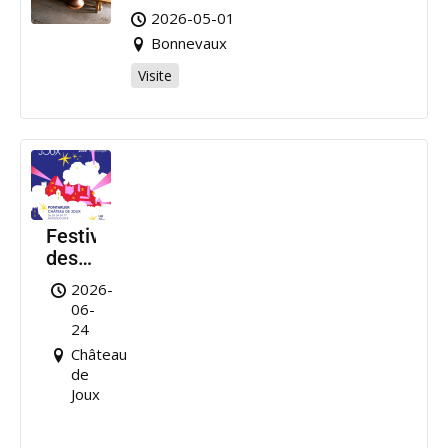
2026-05-01
Bonnevaux
Visite
Festival
des
Nuits
2026-
de
06-
Joux
24
Château
de
Joux