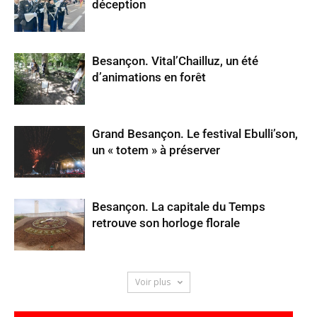
déception
Besançon. Vital’Chailluz, un été
d’animations en forêt
Grand Besançon. Le festival Ebulli’son,
un « totem » à préserver
Besançon. La capitale du Temps
retrouve son horloge florale
Voir plus