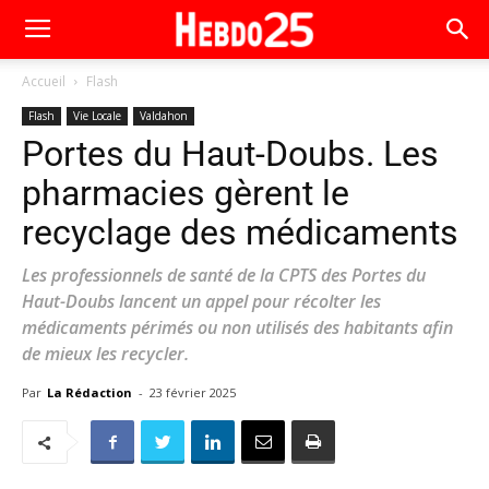
Accueil
Flash
Flash
Vie Locale
Valdahon
Portes du Haut-Doubs. Les
pharmacies gèrent le
recyclage des médicaments
Les professionnels de santé de la CPTS des Portes du
Haut-Doubs lancent un appel pour récolter les
médicaments périmés ou non utilisés des habitants afin
de mieux les recycler.
Par
La Rédaction
-
23 février 2025