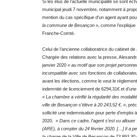
Si les élus de l’actuelle municipalité se sont éc
municipal jeudi 7 novembre, notamment à propos
mention du cas spécifique d’un agent ayant pou
la commune de Besançon »
, comme l’expliqu
Franche-Comté.
Celui de l’ancienne collaboratrice du cabinet de
Chargée des relations avec la presse, Alexandra
janvier 2020
« au motif que son projet personnel
incompatible avec ses fonctions de collaborateu
avant les élections, comme le veut le règlement, 
indemnité de licenciement de 6294,31€ et d’un
« La chambre a vérifié la régularité des modali
ville de Besançon s’élève à 20 243,52 €. »
, pré
sollicité une indemnisation pour perte d’emploi à l
2020.
« Dans ce cadre, l’agent s’est vu allouer 
(ARE), à compter du 24 février 2020. […] Il a pe
la charge de la Ville de Besançon de 73 893,30 