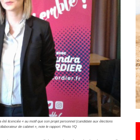
Hebdo25
 été licenciée « au motif que son projet personnel (candidate aux élections
llaborateur de cabinet », note le rapport. Photo YQ