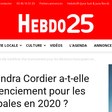
contacter
03 45 16 51 25
Petites annonces
Hebdo39 (Jura Sud & Jura Nord)
VIE LOCALE
CULTURE
VIDÉOS
L’AGENDA
ANNONCES
Doubs
elle bénéficié d’un licenciement pour les élections municipales en...
dra Cordier a-t-elle
:
cenciement pour les
pales en 2020 ?