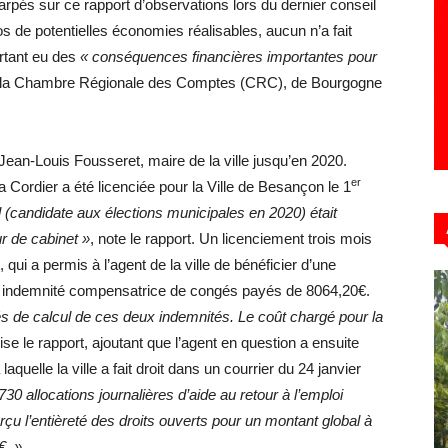
harpés sur ce rapport d’observations lors du dernier conseil
 de potentielles économies réalisables, aucun n’a fait
rtant eu des
« conséquences financières importantes pour
e la Chambre Régionale des Comptes (CRC), de Bourgogne
 Jean-Louis Fousseret, maire de la ville jusqu’en 2020.
er
 Cordier a été licenciée pour la Ville de Besançon le 1
 (candidate aux élections municipales en 2020) était
r de cabinet »
, note le rapport. Un licenciement trois mois
qui a permis à l’agent de la ville de bénéficier d’une
e indemnité compensatrice de congés payés de 8064,20€.
tés de calcul de ces deux indemnités. Le coût chargé pour la
cise le rapport, ajoutant que l’agent en question a ensuite
aquelle la ville a fait droit dans un courrier du 24 janvier
730 allocations journalières d’aide au retour à l’emploi
rçu l’entièreté des droits ouverts pour un montant global à
€. »