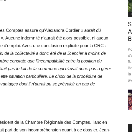
B
S
des Comptes assure qu’Alexandra Cordier
« aurait dû
A
 ».
Aucune indemnité n’aurait été alors possible, ni aucun
B
rte d’emploi. Avec une conclusion explicite pour la CRC :
Po
x de la collectivité a donc été de la licencier à moins de
d’
re constate que l’incompatibilité entre la position du
Ba
Be
était pas le fait de la commune qui n’avait donc pas à gérer
la
te situation particulière. Le choix de la procédure de
av
vantages dont il n’aurait pu se prévaloir en cas de
résident de la Chambre Régionale des Comptes, l’ancien
ait part de son incompréhension quant à ce dossier. Jean-