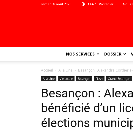
C
samedi 8 août 2026
14.6
Nous 
Pontarlier
NOS SERVICES
DOSSIER
Accueil
A la Une
Besançon : Alexandra Cordier a-t-
A la Une
Vie Locale
Besançon
Flash
Grand Besançon
Besançon : Alexan
bénéficié d’un li
élections munici