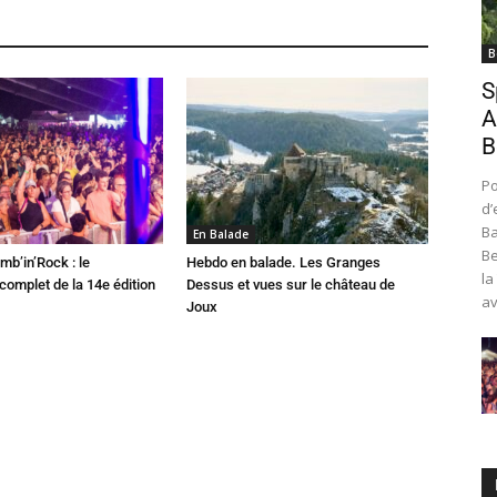
B
S
A
B
Po
d’
Ba
En Balade
Be
mb’in’Rock : le
Hebdo en balade. Les Granges
la
omplet de la 14e édition
Dessus et vues sur le château de
av
Joux