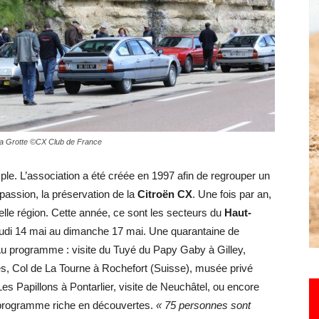
Hebdo25
 la Grotte ©CX Club de France
mple. L’association a été créée en 1997 afin de regrouper un
ssion, la préservation de la
Citroën CX
. Une fois par an,
elle région. Cette année, ce sont les secteurs du
Haut-
jeudi 14 mai au dimanche 17 mai. Une quarantaine de
Au programme : visite du Tuyé du Papy Gaby à Gilley,
s, Col de La Tourne à Rochefort (Suisse), musée privé
es Papillons à Pontarlier, visite de Neuchâtel, ou encore
n programme riche en découvertes.
« 75 personnes sont