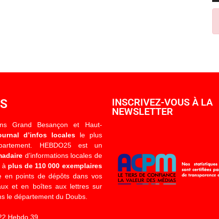
OS
INSCRIVEZ-VOUS À LA
NEWSLETTER
ons Grand Besançon et Haut-
ournal d’infos locales
le plus
épartement. HEBDO25 est un
madaire
d’informations locales de
é à
plus de 110 000 exemplaires
 en points de dépôts dans vos
x et en boîtes aux lettres sur
s le département du Doubs.
22 Hebdo 39