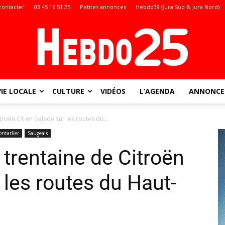
contacter
03 45 16 51 25
Petites annonces
Hebdo39 (Jura Sud & Jura Nord)
VIE LOCALE
CULTURE
VIDÉOS
L’AGENDA
ANNONCES
Doubs
roën CX en balade sur les routes du...
ontarlier
Saugeais
trentaine de Citroën
:
 les routes du Haut-