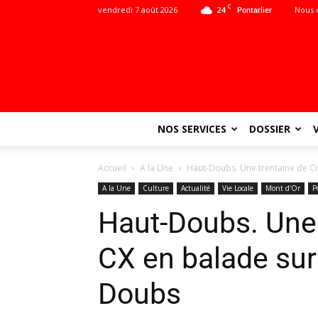
C
vendredi 7 août 2026
24
Nous 
Pontarlier
NOS SERVICES
DOSSIER
Accueil
A la Une
Haut-Doubs. Une trentaine de Cit
A la Une
Culture
Actualité
Vie Locale
Mont d'Or
P
Haut-Doubs. Une 
CX en balade sur
Doubs