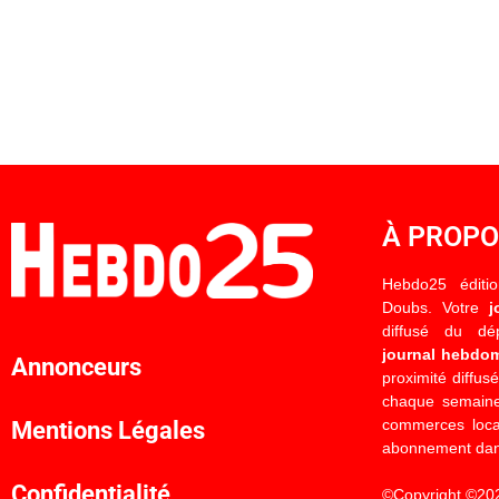
À PROP
Hebdo25 éditi
Doubs. Votre
j
diffusé du d
journal hebdo
Annonceurs
proximité diffus
chaque semaine
commerces locau
Mentions Légales
abonnement dan
Confidentialité
©Copyright ©20