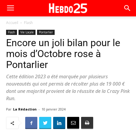
Accueil
Flash
Flash
Vie Locale
Pontarlier
Encore un joli bilan pour le
mois d’Octobre rose à
Pontarlier
Cette édition 2023 a été marquée par plusieurs
nouveautés qui ont permis de récolter plus de 19 000 €
dont une majorité provient de la réussite de la Crazy Pink
Run.
Par
La Rédaction
-
10 janvier 2024