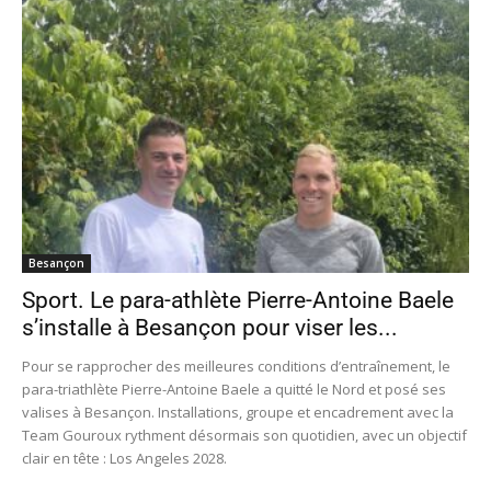
Besançon
Sport. Le para-athlète Pierre-Antoine Baele
s’installe à Besançon pour viser les...
Pour se rapprocher des meilleures conditions d’entraînement, le
para-triathlète Pierre-Antoine Baele a quitté le Nord et posé ses
valises à Besançon. Installations, groupe et encadrement avec la
Team Gouroux rythment désormais son quotidien, avec un objectif
clair en tête : Los Angeles 2028.