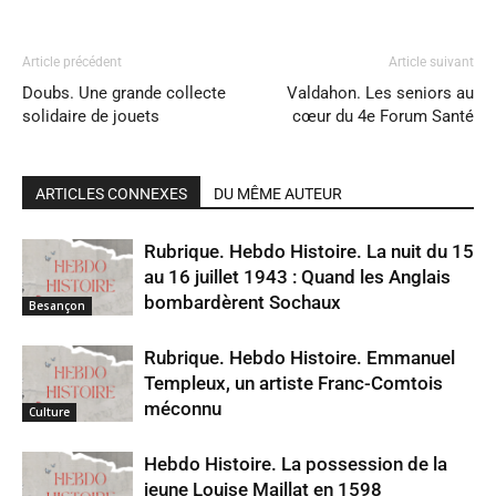
Article précédent
Article suivant
Doubs. Une grande collecte
Valdahon. Les seniors au
solidaire de jouets
cœur du 4e Forum Santé
ARTICLES CONNEXES
DU MÊME AUTEUR
Rubrique. Hebdo Histoire. La nuit du 15
au 16 juillet 1943 : Quand les Anglais
bombardèrent Sochaux
Besançon
Rubrique. Hebdo Histoire. Emmanuel
Templeux, un artiste Franc-Comtois
méconnu
Culture
Hebdo Histoire. La possession de la
jeune Louise Maillat en 1598