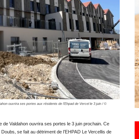
Hebdo25
hon ouvrira ses portes aux résidents de l'Ehpad de Vercel le 3 juin / ©
 de Valdahon ouvrira ses portes le 3 juin prochain. Ce
 le Doubs, se fait au détriment de l’EHPAD Le Vercellis de