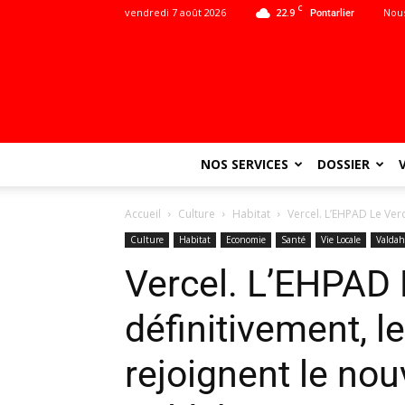
C
vendredi 7 août 2026
22.9
Nous
Pontarlier
NOS SERVICES
DOSSIER
Accueil
Culture
Habitat
Vercel. L’EHPAD Le Verc
Culture
Habitat
Economie
Santé
Vie Locale
Valda
Vercel. L’EHPAD 
définitivement, l
rejoignent le nou