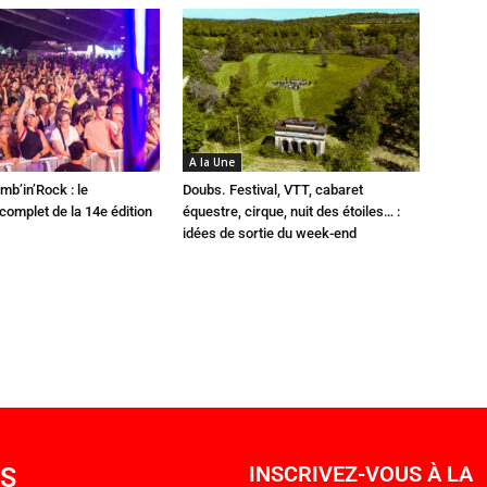
A la Une
mb’in’Rock : le
Doubs. Festival, VTT, cabaret
omplet de la 14e édition
équestre, cirque, nuit des étoiles… :
idées de sortie du week-end
OS
INSCRIVEZ-VOUS À LA