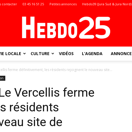
 contacter
03 45 16 51 25
Petites annonces
Hebdo39 (Jura Sud & Jura Nord)
VIE LOCALE
CULTURE
VIDÉOS
L’AGENDA
ANNONCES
Doubs
ellis ferme définitivement, les résidents rejoignent le nouveau site...
hon
Le Vercellis ferme
:
es résidents
veau site de