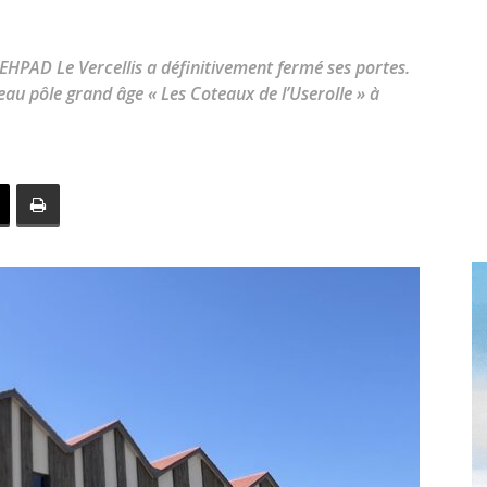
toute
l'EHPAD Le Vercellis a définitivement fermé ses portes.
eau pôle grand âge « Les Coteaux de l’Userolle » à
l'info
locale
–