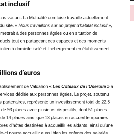
at inclusif
 pas vacant. La Mutualité comtoise travaille actuellement
du site. «
Nous travaillons sur un projet d’habitat inclusif
»,
ettrait à des personnes âgées ou en situation de
iduels tout en partageant des espaces et des moments
aintien à domicile isolé et l’hébergement en établissement
llions d’euros
 établissement de Valdahon «
Les Coteaux de l’Userolle
» a
ervices dédiée aux personnes âgées. Le projet, soutenu
 partenaires, représente un investissement total de 22,5
de 93 places avec plusieurs dispositifs, dont 51 places
e 14 places ainsi que 13 places en accueil temporaire.
s d’hôtes destinées à accueillir les aidants, ainsi qu’une
-ci pourra accueillir aussi bien les enfants des salariés