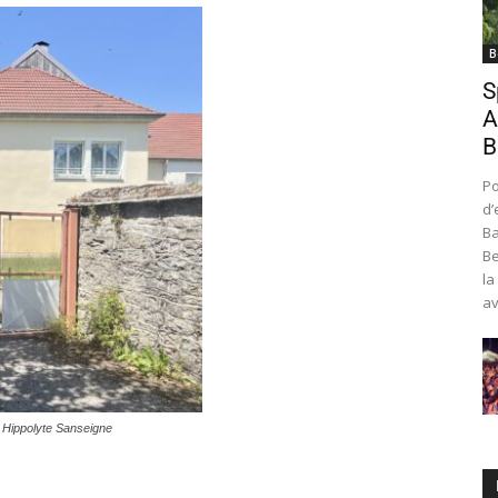
B
S
A
B
Po
d’
Ba
Be
la
av
© Hippolyte Sanseigne