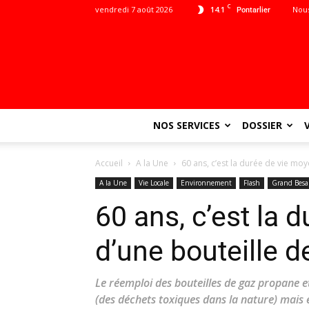
C
vendredi 7 août 2026
14.1
Nous
Pontarlier
NOS SERVICES
DOSSIER
Accueil
A la Une
60 ans, c’est la durée de vie mo
A la Une
Vie Locale
Environnement
Flash
Grand Bes
60 ans, c’est la
d’une bouteille d
Le réemploi des bouteilles de gaz propane 
(des déchets toxiques dans la nature) mais