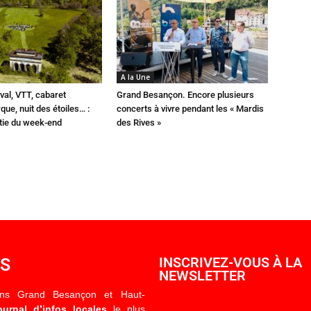
A la Une
val, VTT, cabaret
Grand Besançon. Encore plusieurs
que, nuit des étoiles… :
concerts à vivre pendant les « Mardis
rtie du week-end
des Rives »
OS
INSCRIVEZ-VOUS À LA
NEWSLETTER
ons Grand Besançon et Haut-
ournal d’infos locales
le plus