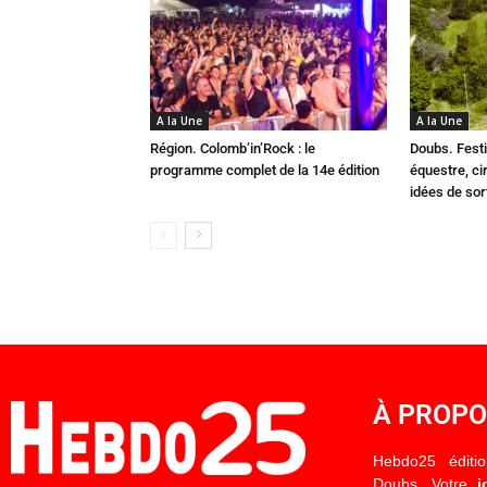
A la Une
A la Une
Région. Colomb’in’Rock : le
Doubs. Festi
programme complet de la 14e édition
équestre, cir
idées de so
À PROP
Hebdo25 éditi
Doubs. Votre
j