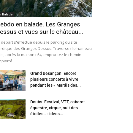
n Balade
ebdo en balade. Les Granges
essus et vues sur le château...
 départ s'effectue depuis le parking du site
rdique des Granges Dessus. Traversez le hameau
is, après la maison n°4, empruntez le chemin
pierré...
Grand Besançon. Encore
plusieurs concerts à vivre
pendant les « Mardis des...
Doubs. Festival, VTT, cabaret
équestre, cirque, nuit des
étoiles… : idées...