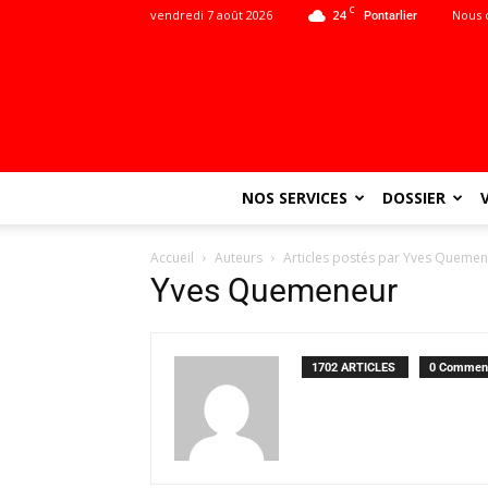
C
vendredi 7 août 2026
24
Nous 
Pontarlier
NOS SERVICES
DOSSIER
Accueil
Auteurs
Articles postés par Yves Queme
Yves Quemeneur
1702 ARTICLES
0 Comment