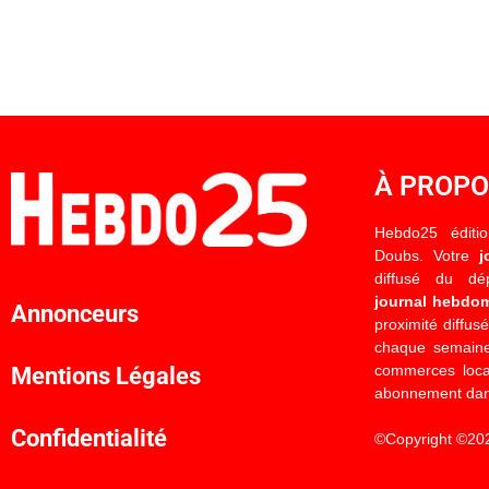
À PROP
Hebdo25 éditi
Doubs. Votre
j
diffusé du d
journal hebdo
Annonceurs
proximité diffus
chaque semaine
commerces locau
Mentions Légales
abonnement dan
Confidentialité
©Copyright ©20