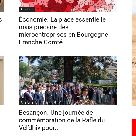
A la Une
s
Économie. La place essentielle
Hebdo25
mais précaire des
microentreprises en Bourgogne
Franche-Comté
A la Une
Besançon. Une journée de
commémoration de la Rafle du
Vél’dhiv pour...