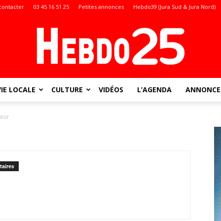
contacter
03 45 16 51 25
Petites annonces
Hebdo39 (Jura Sud & Jura Nord)
VIE LOCALE
CULTURE
VIDÉOS
L’AGENDA
ANNONCES
Doubs
neur
:
aires