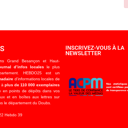
OS
INSCRIVEZ-VOUS À LA
NEWSLETTER
ons Grand Besançon et Haut-
ournal d’infos locales
le plus
épartement. HEBDO25 est un
madaire
d’informations locales de
é à
plus de 110 000 exemplaires
 en points de dépôts dans vos
x et en boîtes aux lettres sur
s le département du Doubs.
22 Hebdo 39