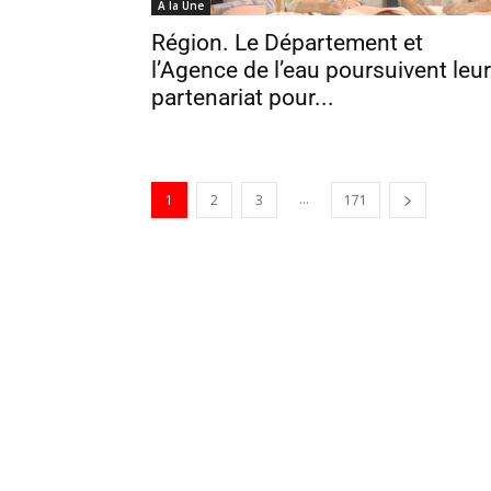
A la Une
Région. Le Département et
l’Agence de l’eau poursuivent leur
partenariat pour...
...
1
2
3
171