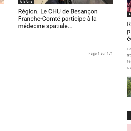
A la Une
Région. Le CHU de Besançon
A
Franche-Comté participe à la
R
médecine spatiale...
p
é
L’
Page 1 sur 171
tr
fe
cl