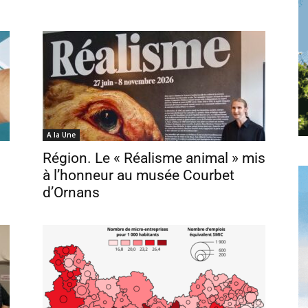
toute
l'info
A la Une
Région. Le « Réalisme animal » mis
à l’honneur au musée Courbet
locale
d’Ornans
–