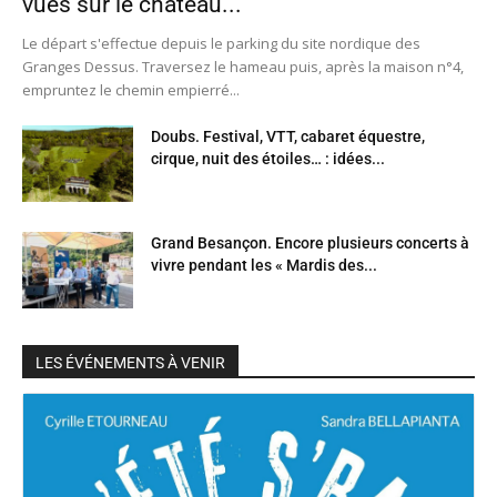
vues sur le château...
Le départ s'effectue depuis le parking du site nordique des
Granges Dessus. Traversez le hameau puis, après la maison n°4,
empruntez le chemin empierré...
Doubs. Festival, VTT, cabaret équestre,
cirque, nuit des étoiles… : idées...
Grand Besançon. Encore plusieurs concerts à
vivre pendant les « Mardis des...
LES ÉVÉNEMENTS À VENIR