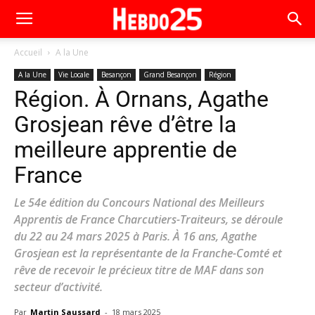
Accueil
A la Une
A la Une
Vie Locale
Besançon
Grand Besançon
Région
Région. À Ornans, Agathe
Grosjean rêve d’être la
meilleure apprentie de
France
Le 54e édition du Concours National des Meilleurs
Apprentis de France Charcutiers-Traiteurs, se déroule
du 22 au 24 mars 2025 à Paris. À 16 ans, Agathe
Grosjean est la représentante de la Franche-Comté et
rêve de recevoir le précieux titre de MAF dans son
secteur d’activité.
Par
Martin Saussard
-
18 mars 2025