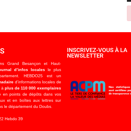
OS
INSCRIVEZ-VOUS À LA
NEWSLETTER
ons Grand Besançon et Haut-
ournal d’infos locales
le plus
épartement. HEBDO25 est un
madaire
d’informations locales de
é à
plus de 110 000 exemplaires
 en points de dépôts dans vos
x et en boîtes aux lettres sur
s le département du Doubs.
22 Hebdo 39