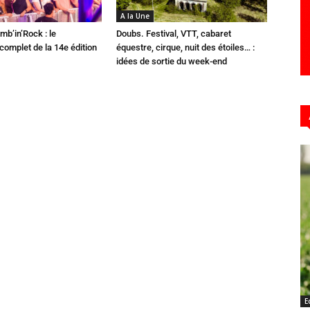
A la Une
mb’in’Rock : le
Doubs. Festival, VTT, cabaret
omplet de la 14e édition
équestre, cirque, nuit des étoiles… :
idées de sortie du week-end
E