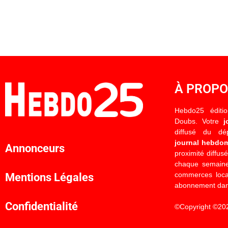
À PROP
Hebdo25 éditi
Doubs. Votre
j
diffusé du d
journal hebdo
Annonceurs
proximité diffus
chaque semaine
commerces locau
Mentions Légales
abonnement dan
Confidentialité
©Copyright ©20