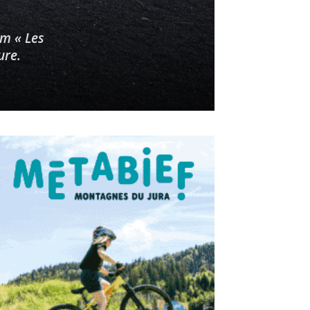
lm « Les
ure.