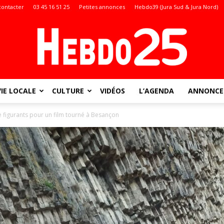
contacter
03 45 16 51 25
Petites annonces
Hebdo39 (Jura Sud & Jura Nord)
VIE LOCALE
CULTURE
VIDÉOS
L’AGENDA
ANNONCES
Doubs
e figurants pour un film tourné à Besançon
: