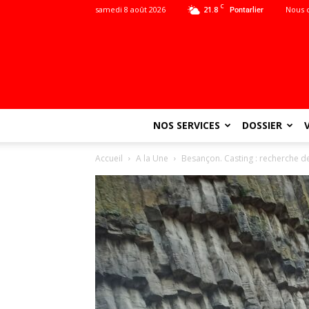
C
samedi 8 août 2026
21.8
Nous 
Pontarlier
NOS SERVICES
DOSSIER
Accueil
A la Une
Besançon. Casting : recherche d