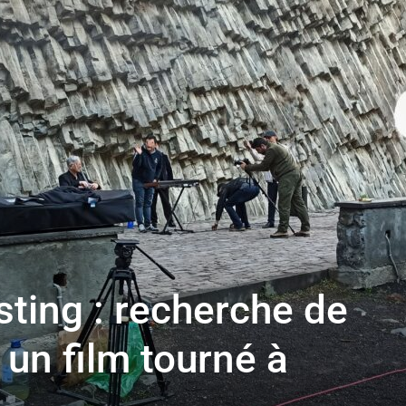
toute
l'info
locale
ting : recherche de
 un film tourné à
–