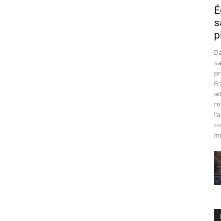
É
s
p
Da
sa
pr
Fr
at
re
l’
co
mi