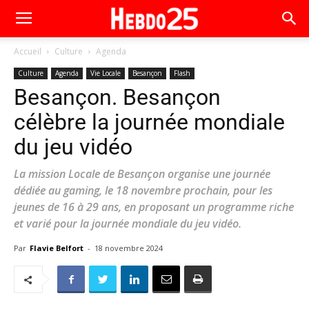
Accueil
Culture
Agenda
Culture
Agenda
Vie Locale
Besançon
Flash
Besançon. Besançon
célèbre la journée mondiale
du jeu vidéo
La mission Locale de Besançon organise une journée
dédiée au gaming, le 18 novembre prochain, pour les
jeunes de 16 à 29 ans, en proposant un programme riche
et varié pour la journée mondiale du jeu vidéo.
Par
Flavie Belfort
-
18 novembre 2024