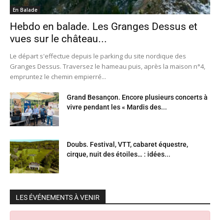
En Balade
Hebdo en balade. Les Granges Dessus et
vues sur le château...
Le départ s'effectue depuis le parking du site nordique des
Granges Dessus. Traversez le hameau puis, après la maison n°4,
empruntez le chemin empierré...
Grand Besançon. Encore plusieurs concerts à
vivre pendant les « Mardis des...
Doubs. Festival, VTT, cabaret équestre,
cirque, nuit des étoiles… : idées...
LES ÉVÉNEMENTS À VENIR