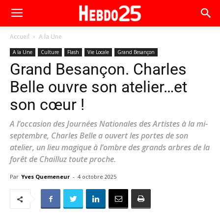
Accueil
A la Une
A la Une
Culture
Flash
Vie Locale
Grand Besançon
Grand Besançon. Charles
Belle ouvre son atelier…et
son cœur !
A l’occasion des Journées Nationales des Artistes à la mi-
septembre, Charles Belle a ouvert les portes de son
atelier, un lieu magique à l’ombre des grands arbres de la
forêt de Chailluz toute proche.
Par
Yves Quemeneur
-
4 octobre 2025