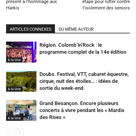
présent à l’hommage aux
étape pour lutter contre
Harkis
l’isolement des seniors
ARTICLES CONNEXES
DU MÊME AUTEUR
Région. Colomb’in’Rock : le
programme complet de la 14e édition
A la Une
Doubs. Festival, VTT, cabaret équestre,
cirque, nuit des étoiles… : idées de
sortie du week-end
A la Une
Grand Besançon. Encore plusieurs
concerts à vivre pendant les « Mardis
des Rives »
A la Une