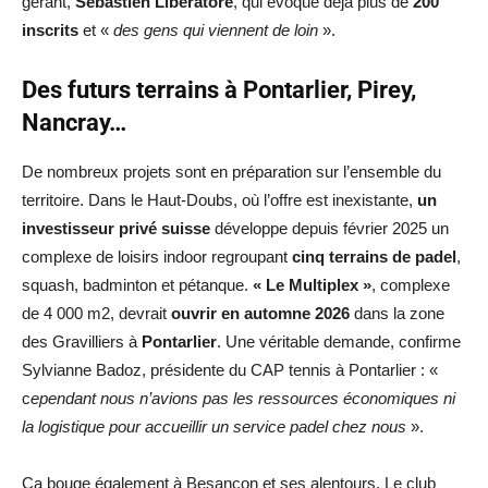
gérant,
Sébastien Liberatore
, qui évoque déjà plus de
200
inscrits
et «
des gens qui viennent de loin
».
Des futurs terrains à Pontarlier, Pirey,
Nancray…
De nombreux projets sont en préparation sur l’ensemble du
territoire. Dans le Haut-Doubs, où l’offre est inexistante,
un
investisseur privé suisse
développe depuis février 2025 un
complexe de loisirs indoor regroupant
cinq terrains de padel
,
squash, badminton et pétanque.
« Le Multiplex »
, complexe
de 4 000 m2, devrait
ouvrir en automne 2026
dans la zone
des Gravilliers à
Pontarlier
. Une véritable demande, confirme
Sylvianne Badoz, présidente du CAP tennis à Pontarlier : «
c
ependant nous n’avions pas les ressources économiques ni
la logistique pour accueillir un service padel chez nous
».
Ça bouge également à Besançon et ses alentours. Le club