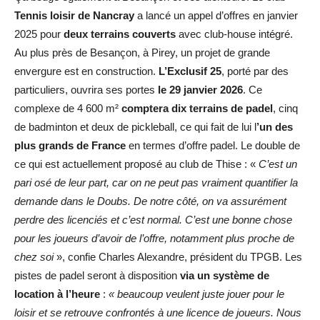
Tennis loisir de Nancray
a lancé un appel d’offres en janvier
2025 pour
deux terrains couverts
avec club-house intégré.
Au plus près de Besançon, à Pirey, un projet de grande
envergure est en construction.
L’Exclusif 25
, porté par des
particuliers, ouvrira ses portes
le 29 janvier 2026
. Ce
complexe de 4 600 m²
comptera dix terrains de padel
, cinq
de badminton et deux de pickleball, ce qui fait de lui l
’un des
plus grands de France
en termes d’offre padel. Le double de
ce qui est actuellement proposé au club de Thise : «
C’est un
pari osé de leur part, car on ne peut pas vraiment quantifier la
demande dans le Doubs. De notre côté, on va assurément
perdre des licenciés et c’est normal. C’est une bonne chose
pour les joueurs d’avoir de l’offre, notamment plus proche de
chez soi
», confie Charles Alexandre, président du TPGB. Les
pistes de padel seront à disposition
via un système de
location à l’heure
:
« beaucoup veulent juste jouer pour le
loisir et se retrouve confrontés à une licence de joueurs. Nous