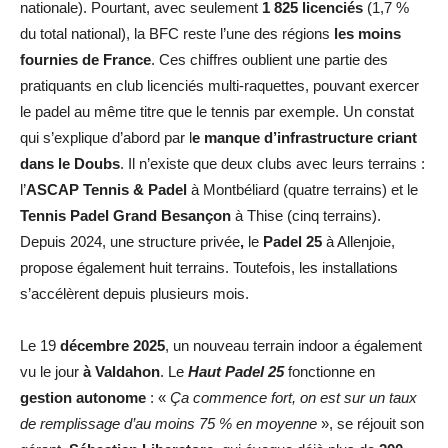
nationale). Pourtant, avec seulement
1 825 licenciés
(1,7 %
du total national), la BFC reste l’une des régions
les moins
fournies de France
. Ces chiffres oublient une partie des
pratiquants en club licenciés multi-raquettes, pouvant exercer
le padel au même titre que le tennis par exemple. Un constat
qui s’explique d’abord par l
e manque d’infrastructure criant
dans le Doubs
. Il n’existe que deux clubs avec leurs terrains :
l’
ASCAP Tennis & Padel
à Montbéliard (quatre terrains) et le
Tennis Padel Grand Besançon
à Thise
(cinq terrains).
Depuis 2024, une structure privée
,
le
Padel 25
à Allenjoie,
propose également huit terrains. Toutefois, les installations
s’accélèrent depuis plusieurs mois.
Le 19
décembre 2025
, un nouveau terrain indoor a également
vu le jour
à Valdahon
. Le
Haut Padel 25
fonctionne en
gestion autonome
: «
Ça commence fort, on est sur un taux
de remplissage d’au moins 75 % en moyenne
», se réjouit son