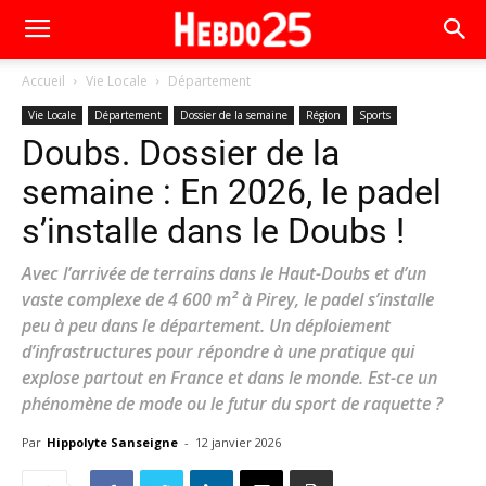
Accueil
Vie Locale
Département
Vie Locale
Département
Dossier de la semaine
Région
Sports
Doubs. Dossier de la
semaine : En 2026, le padel
s’installe dans le Doubs !
Avec l’arrivée de terrains dans le Haut-Doubs et d’un
vaste complexe de 4 600 m² à Pirey, le padel s’installe
peu à peu dans le département. Un déploiement
d’infrastructures pour répondre à une pratique qui
explose partout en France et dans le monde. Est-ce un
phénomène de mode ou le futur du sport de raquette ?
Par
Hippolyte Sanseigne
-
12 janvier 2026