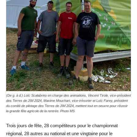
(De g. à d.) Loïc Scalabrino en charge des animations, Vincent Tirole, vice-président
des Terres de JIM 2024, Maxime Mouchart, vice-trésorier et Loïc Farey, président
du comité de pilotage des Terres de JIM 2024, mettent tout en oeuvre pour réussir
la grande fête agricole de la rentrée. Photo MS
Trois jours de fête, 28 compétiteurs pour le championnat
régional, 28 autres au national et une vingtaine pour le