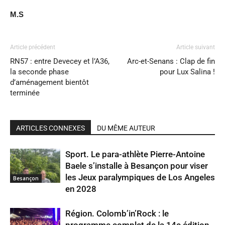
M.S
Article précédent
Article suivant
RN57 : entre Devecey et l’A36,
Arc-et-Senans : Clap de fin
la seconde phase
pour Lux Salina !
d’aménagement bientôt
terminée
ARTICLES CONNEXES
DU MÊME AUTEUR
Sport. Le para-athlète Pierre-Antoine
Baele s’installe à Besançon pour viser
les Jeux paralympiques de Los Angeles
Besançon
en 2028
Région. Colomb’in’Rock : le
programme complet de la 14e édition