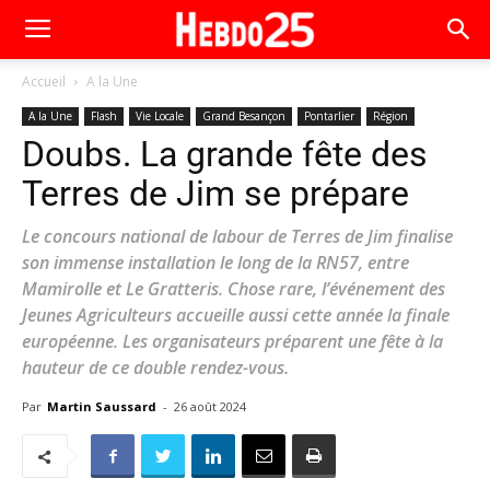
Accueil
A la Une
A la Une
Flash
Vie Locale
Grand Besançon
Pontarlier
Région
Doubs. La grande fête des
Terres de Jim se prépare
Le concours national de labour de Terres de Jim finalise
son immense installation le long de la RN57, entre
Mamirolle et Le Gratteris. Chose rare, l’événement des
Jeunes Agriculteurs accueille aussi cette année la finale
européenne. Les organisateurs préparent une fête à la
hauteur de ce double rendez-vous.
Par
Martin Saussard
-
26 août 2024