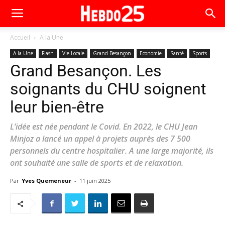
Accueil
A la Une
A la Une
Flash
Vie Locale
Grand Besançon
Economie
Santé
Sports
Grand Besançon. Les
soignants du CHU soignent
leur bien-être
L’idée est née pendant le Covid. En 2022, le CHU Jean
Minjoz a lancé un appel à projets auprès des 7 500
personnels du centre hospitalier. A une large majorité, ils
ont souhaité une salle de sports et de relaxation.
Par
Yves Quemeneur
-
11 juin 2025