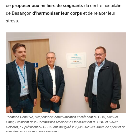
de
proposer aux milliers de soignants
du centre hospitalier
de Besançon
d’harmoniser leur corps
et de relaxer leur
stress.
Jonathan Debauve, Responsable communication et mécénat du CHU, Samuel
Limat, Président de la Commission Médicale d’Établissement du CHU et Olivier
Delcourt, ex-président du DFCO ont inauguré le 2 juin 2025 les salles de sport et de