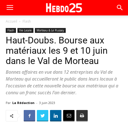
Accueil
Flash
Flash
Vie Locale
Morteau & Le Russey
Haut-Doubs. Bourse aux
matériaux les 9 et 10 juin
dans le Val de Morteau
Bonnes affaires en vue dans 12 entreprises du Val de
Morteau qui accueilleront le public dans leurs locaux à
l’occasion de cette nouvelle bourse aux matériaux qui a
connu un franc succès l’an dernier.
Par
La Rédaction
-
3 juin 2023