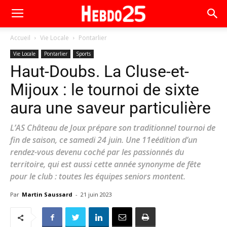
Accueil
Vie Locale
Pontarlier
Vie Locale
Pontarlier
Sports
Haut-Doubs. La Cluse-et-
Mijoux : le tournoi de sixte
aura une saveur particulière
L’AS Château de Joux prépare son traditionnel tournoi de
fin de saison, ce samedi 24 juin. Une 11eédition d’un
rendez-vous devenu coché par les passionnés du
territoire, qui est aussi cette année synonyme de fête
pour le club : toutes les équipes seniors montent.
Par
Martin Saussard
-
21 juin 2023