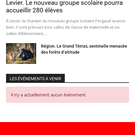
Levier. Le nouveau groupe scolaire pourra
accueillir 280 élèves
À Levier, le chantier du nouveau groupe scolaire Pergaud avance
bien. Y sont prévues trois salles de classe de maternelle et six
salles d’élémentaire,...
Région. Le Grand Tétras, sentinelle menacée
des forêts d’altitude
LES ÉVÉNEMENTS À VENIR
Il n’y a actuellement aucun évènement.