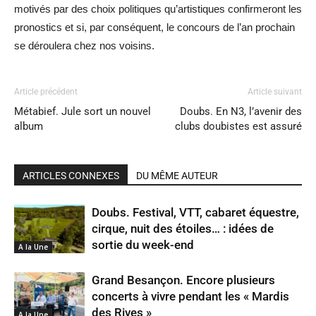
motivés par des choix politiques qu’artistiques confirmeront les
pronostics et si, par conséquent, le concours de l’an prochain
se déroulera chez nos voisins.
Article précédent
Article suivant
Métabief. Jule sort un nouvel
Doubs. En N3, l’avenir des
album
clubs doubistes est assuré
ARTICLES CONNEXES
DU MÊME AUTEUR
Doubs. Festival, VTT, cabaret équestre,
cirque, nuit des étoiles… : idées de
sortie du week-end
A la Une
Grand Besançon. Encore plusieurs
concerts à vivre pendant les « Mardis
des Rives »
A la Une