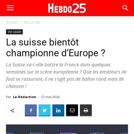
Accueil
Vie Locale
Vie Locale
La suisse bientôt
championne d’Europe ?
La Suisse va-t-elle battre la France dans quelques
semaines sur la scène européenne ? Que les amateurs de
foot se rassurent, il ne s’agit pas de ballon rond mais de
chanson !
Par
La Rédaction
-
12 mai 2024