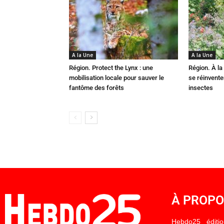
A la Une
A la Une
Région. Protect the Lynx : une
Région. À la 
mobilisation locale pour sauver le
se réinvent
fantôme des forêts
insectes
À PROP
Hebdo25 éditi