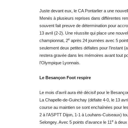
Juste devant eux, le CA Pontarlier a une nouvelle
Menés à plusieurs reprises dans différentes re
souvent fait preuve de détermination pour accr
13 avril (2-2). Une réussite qui place une nouve
e
championnat, 2
après 24 journées avec 5 point
seulement deux petites défaites pour l’instant (a
restera gravée dans les mémoires avant tout po
l’Olympique Lyonnais.
Le Besançon Foot respire
Le mois d’avril aura été décisif pour le Besanço
La Chapelle-de-Guinchay (défaite 4-0, le 13 avri
course au maintien se sont enchaînées pour les 
2 à l’ASPTT Dijon, 1-1 à Louhans-Cuiseaux) tout
e
Selongey. Avec 5 points d’avance le 11
à deux j