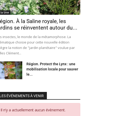
 la Une
égion. À la Saline royale, les
ardins se réinventent autour du...
s insectes, le monde de la métamorphose. La
ématique choisie pour cette nouvelle édition
tègre la notion de "jardin planétaire" voulue par
lles Clément...
Région. Protect the Lynx : une
mobilisation locale pour sauver
le...
LES ÉVÉNEMENTS À VENIR
Il n’y a actuellement aucun évènement.