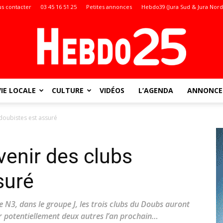
s contacter
03 45 16 51 25
Petites annonces
Hebdo39 (Jura Sud & Jura Nord
VIE LOCALE
CULTURE
VIDÉOS
L’AGENDA
ANNONCES
Doubs
 doubistes est assuré
venir des clubs
:
suré
 N3, dans le groupe J, les trois clubs du Doubs auront
ver potentiellement deux autres l’an prochain…