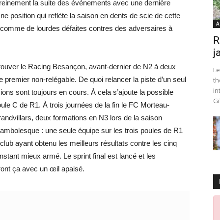
ereinement la suite des événements avec une dernière
 position qui reflète la saison en dents de scie de cette
A
, comme de lourdes défaites contres des adversaires à
R
j
trouver le Racing Besançon, avant-dernier de N2 à deux
Le
 le premier non-relégable. De quoi relancer la piste d’un seul
th
in
sions sont toujours en cours. À cela s’ajoute la possible
Gi
le C de R1. À trois journées de la fin le FC Morteau-
andvillars, deux formations en N3 lors de la saison
cambolesque : une seule équipe sur les trois poules de R1
lub ayant obtenu les meilleurs résultats contre les cinq
instant mieux armé. Le sprint final est lancé et les
ont ça avec un œil apaisé.