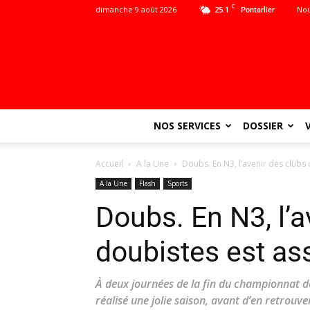
C
dimanche 9 août 2026
25.1
Nou
Pontarlier
NOS SERVICES
DOSSIER
Accueil
A la Une
Doubs. En N3, l’avenir des clubs
A la Une
Flash
Sports
Doubs. En N3, l’a
doubistes est as
À deux journées de la fin du championnat de
réalisé une jolie saison, avant d’en retrou