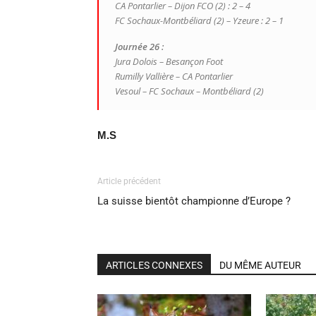
CA Pontarlier – Dijon FCO (2) : 2 – 4
FC Sochaux-Montbéliard (2) – Yzeure : 2 – 1
Journée 26 :
Jura Dolois – Besançon Foot
Rumilly Vallière – CA Pontarlier
Vesoul – FC Sochaux – Montbéliard (2)
M.S
Article précédent
La suisse bientôt championne d’Europe ?
ARTICLES CONNEXES
DU MÊME AUTEUR