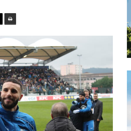
toute
l'info
locale
–