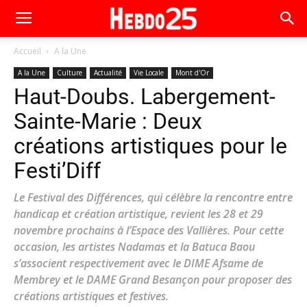
Accueil
A la Une
A la Une
Culture
Actualité
Vie Locale
Mont d'Or
Haut-Doubs. Labergement-
Sainte-Marie : Deux
créations artistiques pour le
Festi’Diff
Le Festival des Différences, qui célèbre la rencontre entre
handicap et création artistique, revient les 28 et 29
novembre prochains à l’Espace des Vallières. Pour cette
occasion, les artistes Nadamas et la Batuca Baou
s’associent respectivement avec le DIME Afsame de
Membrey et le DAME Grand Besançon pour proposer des
créations artistiques et festives.