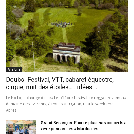
A la Une
Doubs. Festival, VTT, cabaret équestre,
cirque, nuit des étoiles… : idées...
Le No Logo change de lieu Le célèbre festival de reggae revient au
domaine des 12 Ponts, à Pont sur l’Ognon, tout le week-end.
Après...
Grand Besançon. Encore plusieurs concerts à
vivre pendant les « Mardis des...