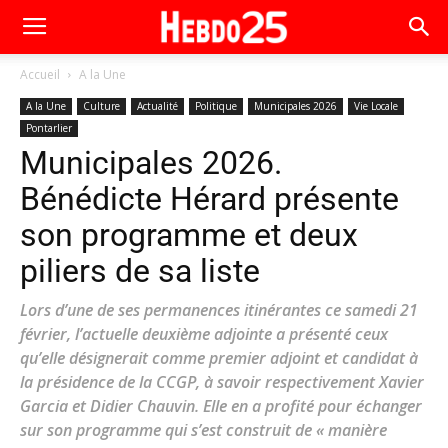
Accueil
A la Une
A la Une
Culture
Actualité
Politique
Municipales 2026
Vie Locale
Pontarlier
Municipales 2026.
Bénédicte Hérard présente
son programme et deux
piliers de sa liste
Lors d’une de ses permanences itinérantes ce samedi 21
février, l’actuelle deuxième adjointe a présenté ceux
qu’elle désignerait comme premier adjoint et candidat à
la présidence de la CCGP, à savoir respectivement Xavier
Garcia et Didier Chauvin. Elle en a profité pour échanger
sur son programme qui s’est construit de « manière