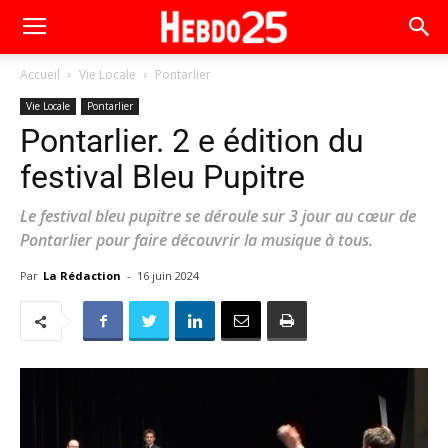
Accueil
Vie Locale
Pontarlier
Vie Locale
Pontarlier
Pontarlier. 2 e édition du
festival Bleu Pupitre
Le festival bleu pupitre se déroule sur 3 jour au cœur de
Pontarlier pour faire découvrir la musique à tous.
Par
La Rédaction
-
16 juin 2024