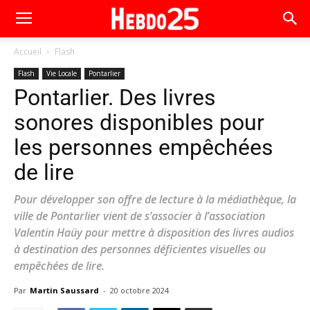
Accueil
Flash
Flash
Vie Locale
Pontarlier
Pontarlier. Des livres
sonores disponibles pour
les personnes empêchées
de lire
Pour développer son offre de lecture à la médiathèque, la
ville de Pontarlier vient de s’associer à l’association
Valentin Haüy pour mettre à disposition des livres audios
à destination des personnes déficientes visuelles ou
empêchées de lire.
Par
Martin Saussard
-
20 octobre 2024