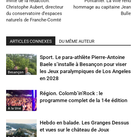
Invité de la rédaction.
Pontarlier. La ville rend
Christophe Aubert, directeur
hommage au capitaine Jean
du conservatoire d’espaces
Bulle
naturels de Franche-Comté
ARTICLES CONNEXES
DU MÊME AUTEUR
Sport. Le para-athlète Pierre-Antoine
Baele s’installe à Besançon pour viser
les Jeux paralympiques de Los Angeles
Besançon
en 2028
Région. Colomb’in’Rock : le
programme complet de la 14e édition
A la Une
Hebdo en balade. Les Granges Dessus
et vues sur le château de Joux