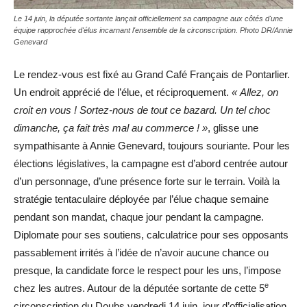
Le 14 juin, la députée sortante lançait officiellement sa campagne aux côtés d'une
équipe rapprochée d'élus incarnant l'ensemble de la circonscription. Photo DR/Annie
Genevard
Le rendez-vous est fixé au Grand Café Français de Pontarlier.
Un endroit apprécié de l’élue, et réciproquement.
« Allez, on
croit en vous ! Sortez-nous de tout ce bazard. Un tel choc
dimanche, ça fait très mal au commerce ! »
, glisse une
sympathisante à Annie Genevard, toujours souriante. Pour les
élections législatives, la campagne est d’abord centrée autour
d’un personnage, d’une présence forte sur le terrain. Voilà la
stratégie tentaculaire déployée par l’élue chaque semaine
pendant son mandat, chaque jour pendant la campagne.
Diplomate pour ses soutiens, calculatrice pour ses opposants
passablement irrités à l’idée de n’avoir aucune chance ou
presque, la candidate force le respect pour les uns, l’impose
e
chez les autres. Autour de la députée sortante de cette 5
circonscription du Doubs vendredi 14 juin, jour d’officialisation