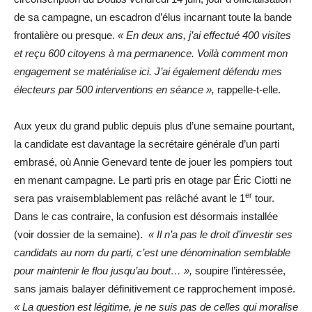
de sa campagne, un escadron d’élus incarnant toute la bande
frontalière ou presque.
« En deux ans, j’ai effectué 400 visites
et reçu 600 citoyens à ma permanence. Voilà comment mon
engagement se matérialise ici. J’ai également défendu mes
électeurs par 500 interventions en séance »,
rappelle-t-elle.
Aux yeux du grand public depuis plus d’une semaine pourtant,
la candidate est davantage la secrétaire générale d’un parti
embrasé, où Annie Genevard tente de jouer les pompiers tout
en menant campagne. Le parti pris en otage par Éric Ciotti ne
er
sera pas vraisemblablement pas relâché avant le 1
tour.
Dans le cas contraire, la confusion est désormais installée
(voir dossier de la semaine).
« Il n’a pas le droit d’investir ses
candidats au nom du parti, c’est une dénomination semblable
pour maintenir le flou jusqu’au bout… »,
soupire l’intéressée,
sans jamais balayer définitivement ce rapprochement imposé.
« La question est légitime, je ne suis pas de celles qui moralise