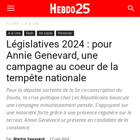
Accueil
A la Une
A la Une
Flash
Vie Locale
Pontarlier
Législatives 2024 : pour
Annie Genevard, une
campagne au coeur de la
tempête nationale
Pour la députée sortante de la 5e circonscription du
Doubs, la crise politique chez Les Républicains bouscule
une campagne minutieusement pensée. S'appuyant sur
une notoriété forte grâce à une présence régulière sur le
terrain, Annie Genevard se présente en candidate de la
constance.
Par
Martin Saussard
-
27 juin 2024