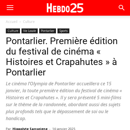
Accueil
Culture
Culture
Vie Locale
Pontarlier
Sports
Pontarlier. Première édition
du festival de cinéma «
Histoires et Crapahutes » à
Pontarlier
Le cinéma l’Olympia de Pontarlier accueillera ce 15
janvier, la toute première édition du festival de cinéma «
Histoires et Crapahutes ». Il y sera présenté 5 mini-films
sur le thème de la randonnée, abordant aussi des sujets
plus profonds tels que le dépassement de soi ou le
handicap.
Par
Hippolyte Sanseigne
-
14 janvier 2025