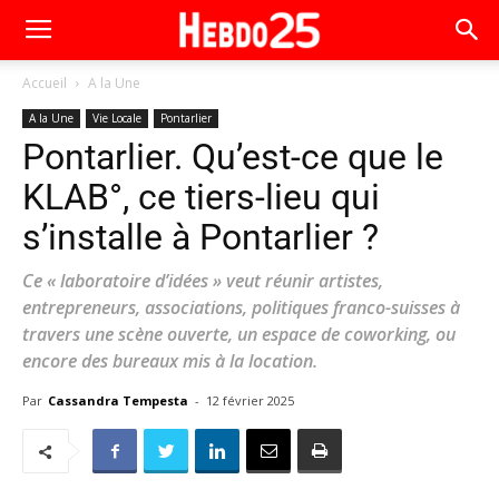
Accueil
A la Une
A la Une
Vie Locale
Pontarlier
Pontarlier. Qu’est-ce que le
KLAB°, ce tiers-lieu qui
s’installe à Pontarlier ?
Ce « laboratoire d’idées » veut réunir artistes,
entrepreneurs, associations, politiques franco-suisses à
travers une scène ouverte, un espace de coworking, ou
encore des bureaux mis à la location.
Par
Cassandra Tempesta
-
12 février 2025