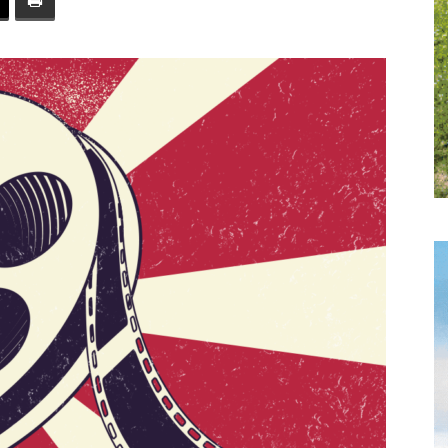
toute
l'info
locale
–