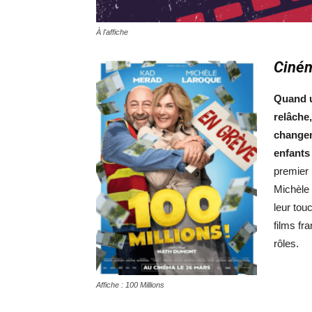
À l'affiche
Ciné
Quand u
relâche
changen
enfants
premier
Michèle 
leur tou
films f
rôles.
Affiche : 100 Millions