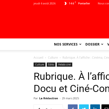
C
jeudi 6 août 2026
14.6
Nous co
Pontarlier
NOS SERVICES
DOSSIER
Accueil
Culture
Rubrique. À l’affiche : Cinéma, Ci
Culture
Edito
Hebdo ciné
Rubrique. À l’aff
Docu et Ciné-Con
Par
La Rédaction
-
29 mars 2025