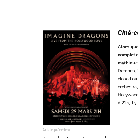
Ci
né-c
Alors que
complet d
mythique 
Demons, T
closed ou
orchestra,
Hollywood
à 21h, il 
Article précédent