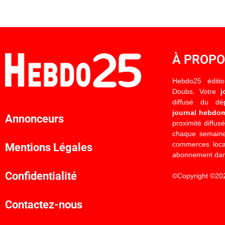
À PROP
Hebdo25 éditi
Doubs. Votre
j
diffusé du d
journal hebdo
Annonceurs
proximité diffus
chaque semaine
commerces locau
Mentions Légales
abonnement dan
Confidentialité
©Copyright ©20
Contactez-nous