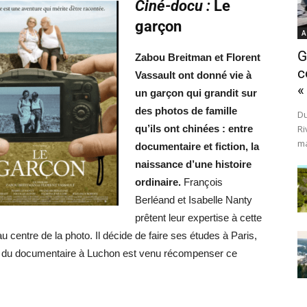
Ciné-docu :
Le
garçon
A
G
Zabou Breitman et Florent
c
Vassault ont donné vie à
«
un garçon qui grandit sur
des photos de famille
Du
qu’ils ont chinées : entre
Ri
ma
documentaire et fiction, la
naissance d’une histoire
ordinaire.
François
Berléand et Isabelle Nanty
prêtent leur expertise à cette
u centre de la photo. Il décide de faire ses études à Paris,
ix du documentaire à Luchon est venu récompenser ce