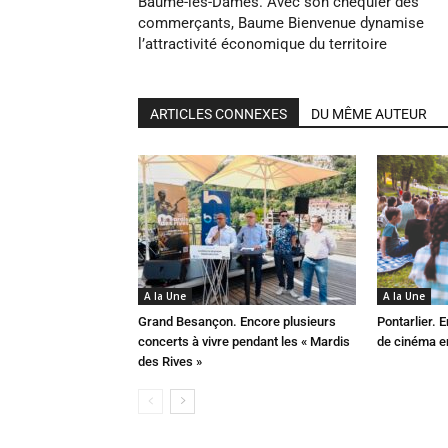
Baume-les-Dames. Avec son chéquier des
commerçants, Baume Bienvenue dynamise
l’attractivité économique du territoire
ARTICLES CONNEXES
DU MÊME AUTEUR
A la Une
A la Une
Grand Besançon. Encore plusieurs
Pontarlier.
concerts à vivre pendant les « Mardis
de cinéma en
des Rives »