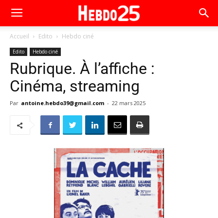
Accueil
Edito
Hebdo ciné
Edito
Hebdo ciné
Rubrique. À l’affiche :
Cinéma, streaming
Par
antoine.hebdo39@gmail.com
-
22 mars 2025