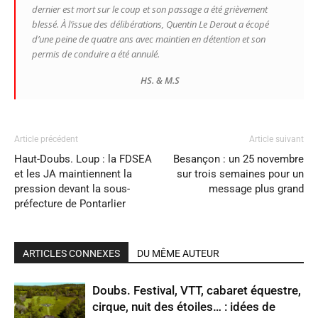
dernier est mort sur le coup et son passage a été grièvement
blessé. À l’issue des délibérations, Quentin Le Derout a écopé
d’une peine de quatre ans avec maintien en détention et son
permis de conduire a été annulé.
HS. & M.S
Article précédent
Article suivant
Haut-Doubs. Loup : la FDSEA
Besançon : un 25 novembre
et les JA maintiennent la
sur trois semaines pour un
pression devant la sous-
message plus grand
préfecture de Pontarlier
ARTICLES CONNEXES
DU MÊME AUTEUR
Doubs. Festival, VTT, cabaret équestre,
cirque, nuit des étoiles… : idées de