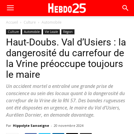
Accueil
Culture
Automobile
Culture
Automobile
Vie Locale
Région
Haut-Doubs. Val d’Usiers : la
dangerosité du carrefour de
la Vrine préoccupe toujours
le maire
Un accident mortel a entraîné une grande prise de
conscience au sein des locaux quant à la dangerosité du
carrefour de la Vrine de la RN 57. Des bandes rugueuses
ont été disposées en urgence, le maire du Val d’Usiers,
Aurélien Dornier, en demande davantage.
Par
Hippolyte Sanseigne
-
20 novembre 2024