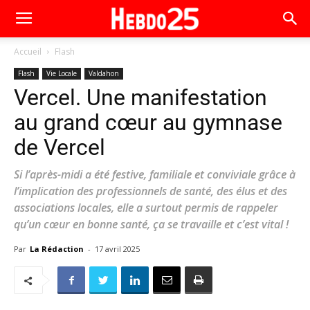
Accueil
Flash
Flash
Vie Locale
Valdahon
Vercel. Une manifestation
au grand cœur au gymnase
de Vercel
Si l’après-midi a été festive, familiale et conviviale grâce à
l’implication des professionnels de santé, des élus et des
associations locales, elle a surtout permis de rappeler
qu’un cœur en bonne santé, ça se travaille et c’est vital !
Par
La Rédaction
-
17 avril 2025