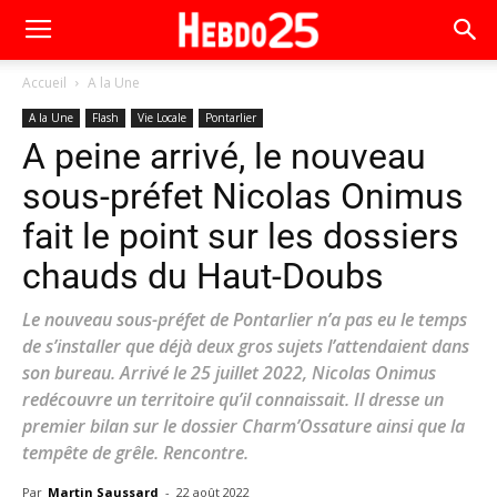
Accueil
A la Une
A la Une
Flash
Vie Locale
Pontarlier
A peine arrivé, le nouveau
sous-préfet Nicolas Onimus
fait le point sur les dossiers
chauds du Haut-Doubs
Le nouveau sous-préfet de Pontarlier n’a pas eu le temps
de s’installer que déjà deux gros sujets l’attendaient dans
son bureau. Arrivé le 25 juillet 2022, Nicolas Onimus
redécouvre un territoire qu’il connaissait. Il dresse un
premier bilan sur le dossier Charm’Ossature ainsi que la
tempête de grêle. Rencontre.
Par
Martin Saussard
-
22 août 2022