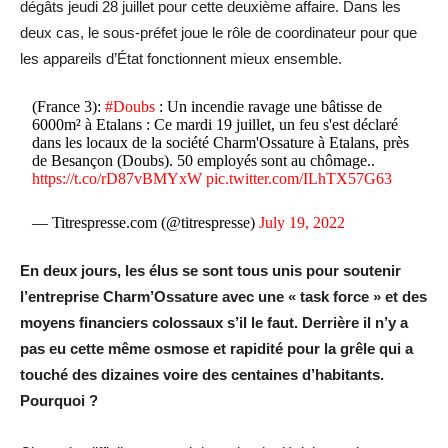
dégâts jeudi 28 juillet pour cette deuxième affaire. Dans les
deux cas, le sous-préfet joue le rôle de coordinateur pour que
les appareils d’État fonctionnent mieux ensemble.
(France 3):
#Doubs
: Un incendie ravage une bâtisse de
6000m² à Etalans : Ce mardi 19 juillet, un feu s'est déclaré
dans les locaux de la société Charm'Ossature à Etalans, près
de Besançon (Doubs). 50 employés sont au chômage..
https://t.co/rD87vBMYxW
pic.twitter.com/ILhTX57G63
— Titrespresse.com (@titrespresse)
July 19, 2022
En deux jours, les élus se sont tous unis pour soutenir
l’entreprise Charm’Ossature avec une « task force » et des
moyens financiers colossaux s’il le faut. Derrière il n’y a
pas eu cette même osmose et rapidité pour la grêle qui a
touché des dizaines voire des centaines d’habitants.
Pourquoi ?