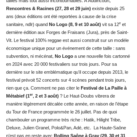
tailles mais tout aussi incontournables. À Audincourt,
Rencontres & Racines (27, 28 et 29 juin)
existe depuis 25
ans (deux éditions ont été reportées à cause de la crise
e
sanitaire, ndlr) quand
No Logo (8, 9 et 10 août)
vit sa 12
et
dernière édition aux Forges de Fraisans (Jura), près de Saint-
Vit. Le festival 100% reggae est aussi construit sur un modèle
économique unique pour un événement de cette taille : sans
subvention, ni mécénat,
No Logo
a une nouvelle fois cartonné
en 2024 avec 20 000 festivaliers sur trois jours. Pour sa
dernière sur le site emblématique qu’il occupe depuis 2013, le
festival prévoit 52 concerts sur 4 scènes pendant trois jours,
rien que ça. Comment ne pas citer le
Festival de La Paille à
er
Métabief (1
, 2 et 3 août)
? Le Haut-Doubs vibrera de
manière légèrement décalée cette année, en raison de l’étape
du Tour de France programmée le 26 juillet. Pas de quoi
chambouler un programme très riche : Hatik, Hilight Tribe,
Deluxe, Julien Granel, Polo&Pan, Adé, etc. La Haute-Saône
n’est pas en reste avec
Rolling Saône à Gray (29, 30 et 31