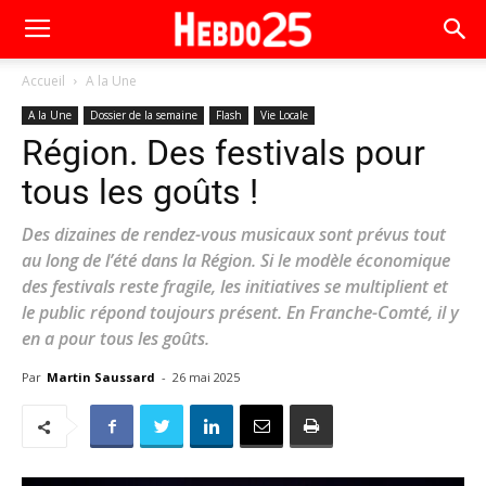
Accueil
A la Une
A la Une
Dossier de la semaine
Flash
Vie Locale
Région. Des festivals pour
tous les goûts !
Des dizaines de rendez-vous musicaux sont prévus tout
au long de l’été dans la Région. Si le modèle économique
des festivals reste fragile, les initiatives se multiplient et
le public répond toujours présent. En Franche-Comté, il y
en a pour tous les goûts.
Par
Martin Saussard
-
26 mai 2025