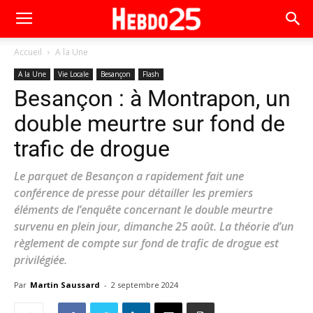
Accueil
A la Une
A la Une
Vie Locale
Besançon
Flash
Besançon : à Montrapon, un
double meurtre sur fond de
trafic de drogue
Le parquet de Besançon a rapidement fait une
conférence de presse pour détailler les premiers
éléments de l’enquête concernant le double meurtre
survenu en plein jour, dimanche 25 août. La théorie d’un
règlement de compte sur fond de trafic de drogue est
privilégiée.
Par
Martin Saussard
-
2 septembre 2024