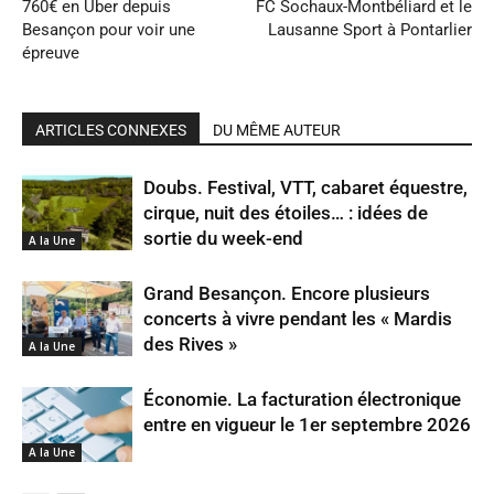
760€ en Uber depuis
FC Sochaux-Montbéliard et le
Besançon pour voir une
Lausanne Sport à Pontarlier
épreuve
ARTICLES CONNEXES
DU MÊME AUTEUR
Doubs. Festival, VTT, cabaret équestre,
cirque, nuit des étoiles… : idées de
sortie du week-end
A la Une
Grand Besançon. Encore plusieurs
concerts à vivre pendant les « Mardis
des Rives »
A la Une
Économie. La facturation électronique
entre en vigueur le 1er septembre 2026
A la Une