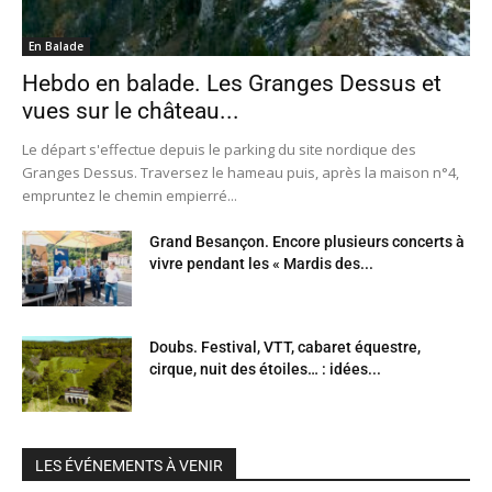
En Balade
Hebdo en balade. Les Granges Dessus et
vues sur le château...
Le départ s'effectue depuis le parking du site nordique des
Granges Dessus. Traversez le hameau puis, après la maison n°4,
empruntez le chemin empierré...
Grand Besançon. Encore plusieurs concerts à
vivre pendant les « Mardis des...
Doubs. Festival, VTT, cabaret équestre,
cirque, nuit des étoiles… : idées...
LES ÉVÉNEMENTS À VENIR