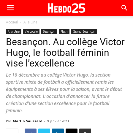
Accueil
A la Une
A la Une
Vie Locale
Besançon
Flash
Grand Besançon
Besançon. Au collège Victor
Hugo, le football féminin
vise l’excellence
Le 16 décembre au collège Victor Hugo, la section
sportive mixte de football a officiellement remis les
équipements à ses élèves pour la saison, avant le début
de championnat. L'occasion d'annoncer la future
création d'une section excellence pour le football
féminin.
Par
Martin Saussard
-
9 janvier 2023