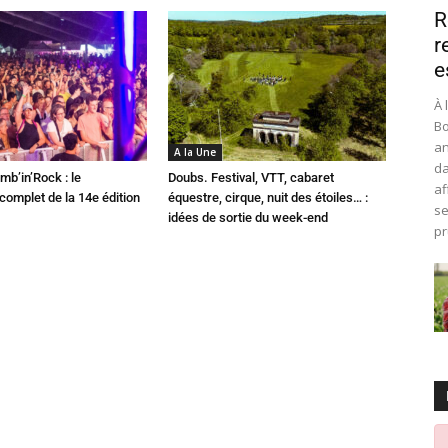
R
r
e
À 
Bo
an
A la Une
da
mb’in’Rock : le
Doubs. Festival, VTT, cabaret
af
omplet de la 14e édition
équestre, cirque, nuit des étoiles… :
se
idées de sortie du week-end
pr