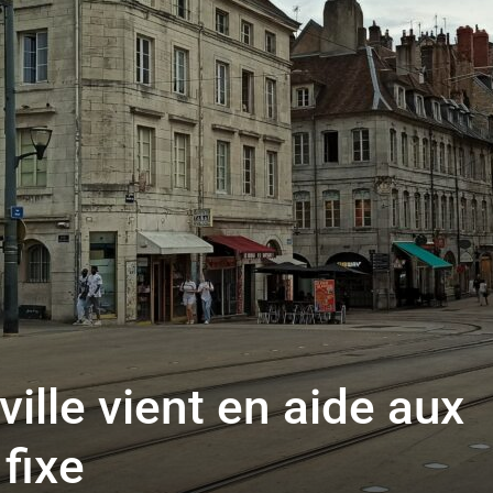
toute
l'info
locale
ille vient en aide aux
–
fixe