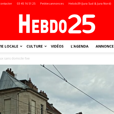
contacter
03 45 16 51 25
Petites annonces
Hebdo39 (Jura Sud & Jura Nord)
VIE LOCALE
CULTURE
VIDÉOS
L’AGENDA
ANNONCES
Doubs
aux sans domicile fixe
: