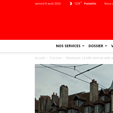
C
samedi 8 août 2026
12.9
Nous 
Pontarlier
NOS SERVICES
DOSSIER
Accueil
A la Une
Besançon. La ville vient en aide 