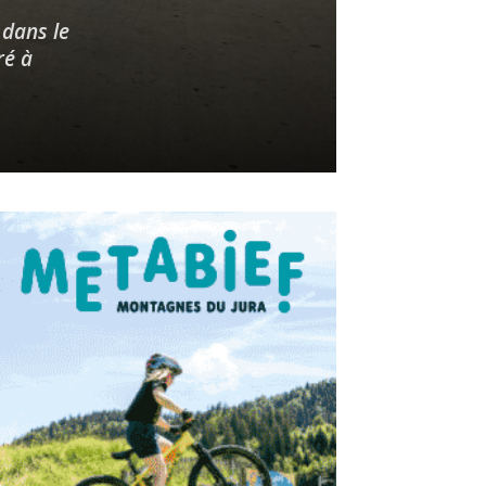
 dans le
ré à