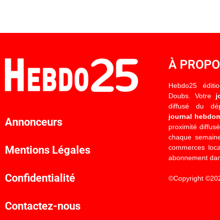
À PROP
Hebdo25 éditi
Doubs. Votre
j
diffusé du d
journal hebdo
Annonceurs
proximité diffus
chaque semaine
commerces locau
Mentions Légales
abonnement dan
Confidentialité
©Copyright ©20
Contactez-nous