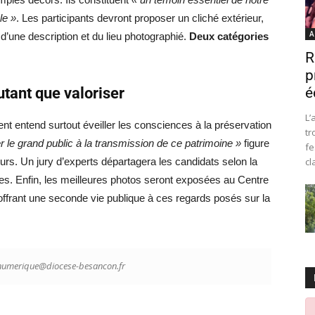
le »
. Les participants devront proposer un cliché extérieur,
A
 d’une description et du lieu photographié.
Deux catégories
R
p
utant que valoriser
é
L’
nt entend surtout éveiller les consciences à la préservation
tr
er le grand public à la transmission de ce patrimoine »
figure
fe
urs. Un jury d’experts départagera les candidats selon la
cl
vres. Enfin, les meilleures photos seront exposées au Centre
 offrant une seconde vie publique à ces regards posés sur la
m.numerique@diocese-besancon.fr