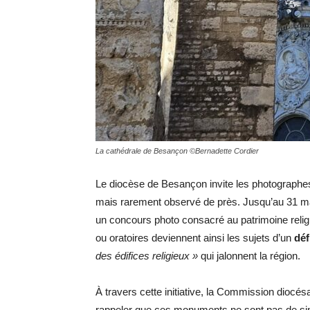
La cathédrale de Besançon ©Bernadette Cordier
Le diocèse de Besançon invite les photograph
mais rarement observé de près. Jusqu’au 31 ma
un concours photo consacré au patrimoine religi
ou oratoires deviennent ainsi les sujets d’un
déf
des édifices religieux »
qui jalonnent la région.
À travers cette initiative, la Commission diocés
rappeler que ces monuments ne sont pas de sim