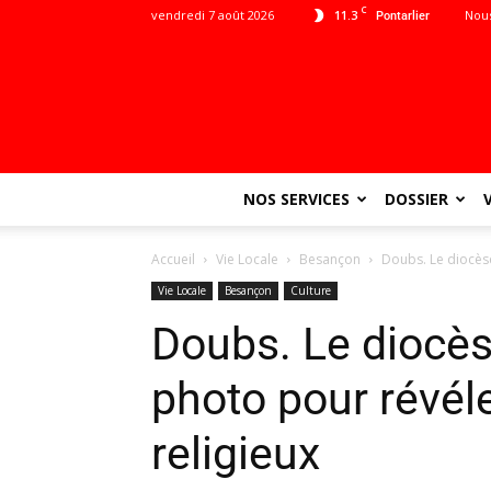
C
vendredi 7 août 2026
11.3
Nous
Pontarlier
NOS SERVICES
DOSSIER
Accueil
Vie Locale
Besançon
Doubs. Le diocèse
Vie Locale
Besançon
Culture
Doubs. Le diocès
photo pour révél
religieux