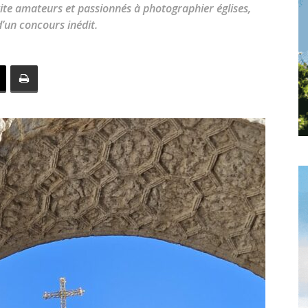
toute
ite amateurs et passionnés à photographier églises,
d’un concours inédit.
l'info
locale
–