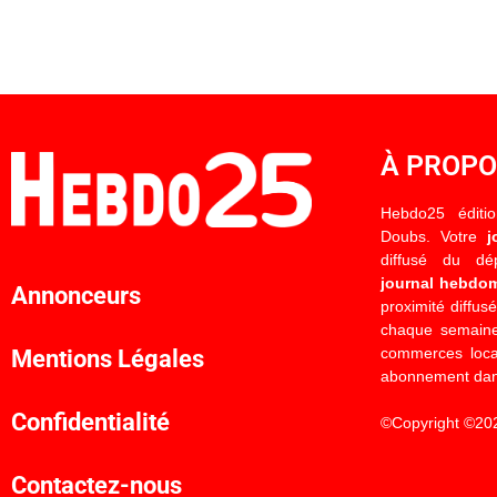
À PROP
Hebdo25 éditi
Doubs. Votre
j
diffusé du d
journal hebdo
Annonceurs
proximité diffus
chaque semaine
commerces locau
Mentions Légales
abonnement dan
Confidentialité
©Copyright ©20
Contactez-nous