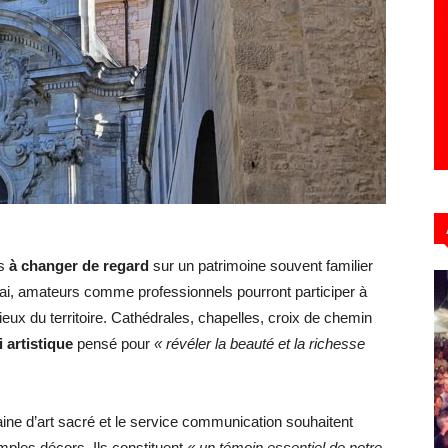
es
à changer de regard
sur un patrimoine souvent familier
i, amateurs comme professionnels pourront participer à
eux du territoire. Cathédrales, chapelles, croix de chemin
i artistique
pensé pour
« révéler la beauté et la richesse
aine d’art sacré et le service communication souhaitent
ples décors. Ils constituent
« un témoin essentiel de notre