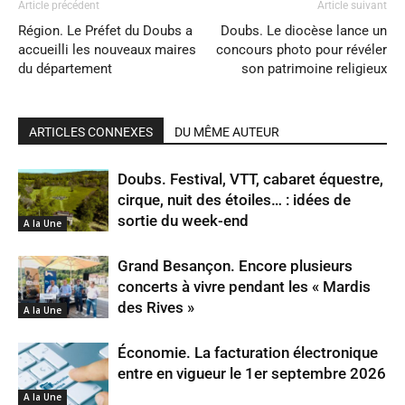
Article précédent
Article suivant
Région. Le Préfet du Doubs a
Doubs. Le diocèse lance un
accueilli les nouveaux maires
concours photo pour révéler
du département
son patrimoine religieux
ARTICLES CONNEXES
DU MÊME AUTEUR
Doubs. Festival, VTT, cabaret équestre,
cirque, nuit des étoiles… : idées de
sortie du week-end
A la Une
Grand Besançon. Encore plusieurs
concerts à vivre pendant les « Mardis
des Rives »
A la Une
Économie. La facturation électronique
entre en vigueur le 1er septembre 2026
A la Une