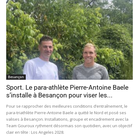
Besançon
Sport. Le para-athlète Pierre-Antoine Baele
s’installe à Besançon pour viser les...
Pour se rapprocher des meilleures conditions d’entraînement, le
para-triathlète Pierre-Antoine Baele a quitté le Nord et posé ses
valises à Besançon. Installations, groupe et encadrement avec la
Team Gouroux rythment désormais son quotidien, avec un objectif
clair en tête : Los Angeles 2028.