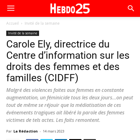
Accueil
Invité de la semaine
Invité de la semaine
Carole Ely, directrice du
Centre d’information sur les
droits des femmes et des
familles (CIDFF)
Malgré des violences faites aux femmes en constante
augmentation, un féminicide tous les deux jours…on peut
tout de même se réjouir que la médiatisation de ces
événements tragiques ait libéré la parole des femmes
victimes de tels actes. Les faits remontent.
Par
La Rédaction
-
14 mars 2023