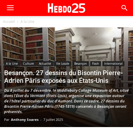
Accueil
A la Une
A la Une
Culture
Actualité
Vie Locale
Besançon
Flash
International
Besançon. 27 dessins du Bisontin Pierre-
Adrien Pâris exposés aux États-Unis
Du 8 juillet au 7 décembre, le Middlebury College Museum of Art, situé
dans l'État du Vermont (États-Unis), organise une exposition autour
de l'hôtel particulier du duc d'Aumont. Dans ce cadre, 27 dessins du
Bisontin Pierre-Adrien Pâris (1745-1819) conservés à Besançon seront
présentés.
Par
Anthony Soares
-
7 juillet 2025