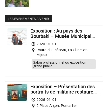
LES ÉVÉNEMENTS À VENIR
Exposition : Au pays des
Bourbaki – Musée Municipal
Pontarlier
2026-01-01
Route du Château, La Cluse-et-
Mijoux
Salon professionnel ou exposition
grand public
Exposition – Présentation des
portraits de militaire restaurés
à Pontarlier
2026-01-01
2 Place Arçon, Pontarlier