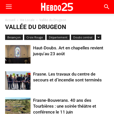
Accueil
Vie Locale
Vallée du Drugeon
VALLÉE DU DRUGEON
Besançon
Croix Rouge
Département
Doubs central
Haut-Doubs. Art en chapelles revient
jusqu’au 23 août
Frasne. Les travaux du centre de
secours et d’incendie sont terminés
Frasne-Bouverans. 40 ans des
Tourbières : une soirée théâtre et
conférence le 11 juin